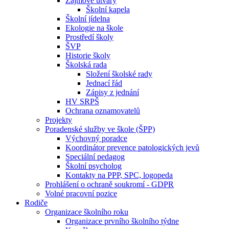
Zájmové útvary
Školní kapela
Školní jídelna
Ekologie na škole
Prostředí školy
ŠVP
Historie školy
Školská rada
Složení školské rady
Jednací řád
Zápisy z jednání
HV SRPŠ
Ochrana oznamovatelů
Projekty
Poradenské služby ve škole (ŠPP)
Výchovný poradce
Koordinátor prevence patologických jevů
Speciální pedagog
Školní psycholog
Kontakty na PPP, SPC, logopeda
Prohlášení o ochraně soukromí - GDPR
Volné pracovní pozice
Rodiče
Organizace školního roku
Organizace prvního školního týdne