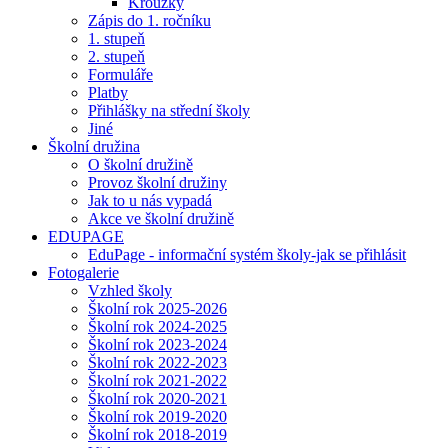
Kroužky
Zápis do 1. ročníku
1. stupeň
2. stupeň
Formuláře
Platby
Přihlášky na střední školy
Jiné
Školní družina
O školní družině
Provoz školní družiny
Jak to u nás vypadá
Akce ve školní družině
EDUPAGE
EduPage - informační systém školy-jak se přihlásit
Fotogalerie
Vzhled školy
Školní rok 2025-2026
Školní rok 2024-2025
Školní rok 2023-2024
Školní rok 2022-2023
Školní rok 2021-2022
Školní rok 2020-2021
Školní rok 2019-2020
Školní rok 2018-2019