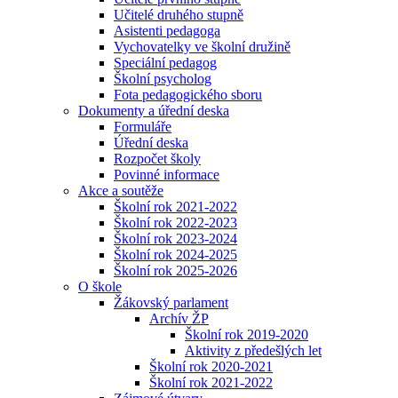
Učitelé druhého stupně
Asistenti pedagoga
Vychovatelky ve školní družině
Speciální pedagog
Školní psycholog
Fota pedagogického sboru
Dokumenty a úřední deska
Formuláře
Úřední deska
Rozpočet školy
Povinné informace
Akce a soutěže
Školní rok 2021-2022
Školní rok 2022-2023
Školní rok 2023-2024
Školní rok 2024-2025
Školní rok 2025-2026
O škole
Žákovský parlament
Archív ŽP
Školní rok 2019-2020
Aktivity z předešlých let
Školní rok 2020-2021
Školní rok 2021-2022