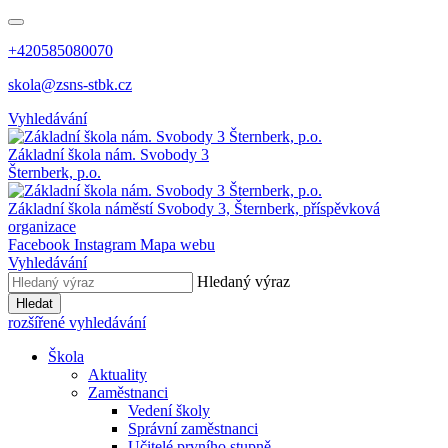
+420585080070
skola@zsns-stbk.cz
Vyhledávání
Základní škola
nám. Svobody 3
Šternberk, p.o.
Základní škola
náměstí Svobody 3, Šternberk, příspěvková
organizace
Facebook
Instagram
Mapa webu
Vyhledávání
Hledaný výraz
Hledat
rozšířené vyhledávání
Škola
Aktuality
Zaměstnanci
Vedení školy
Správní zaměstnanci
Učitelé prvního stupně