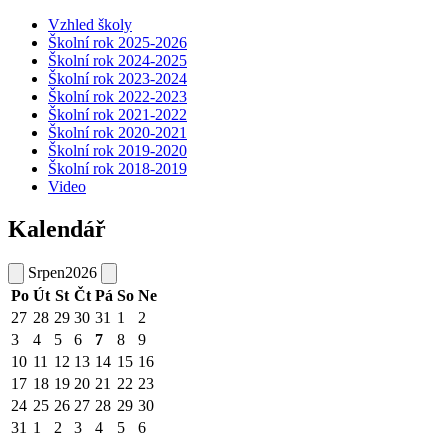
Vzhled školy
Školní rok 2025-2026
Školní rok 2024-2025
Školní rok 2023-2024
Školní rok 2022-2023
Školní rok 2021-2022
Školní rok 2020-2021
Školní rok 2019-2020
Školní rok 2018-2019
Video
Kalendář
Srpen
2026
Po
Út
St
Čt
Pá
So
Ne
27
28
29
30
31
1
2
3
4
5
6
7
8
9
10
11
12
13
14
15
16
17
18
19
20
21
22
23
24
25
26
27
28
29
30
31
1
2
3
4
5
6