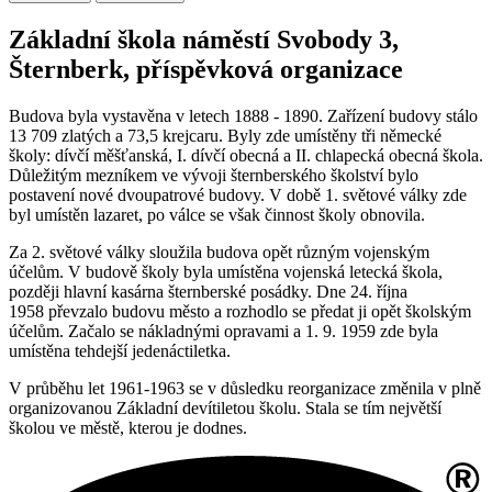
Základní škola náměstí Svobody 3,
Šternberk, příspěvková organizace
Budova byla vystavěna v letech 1888 - 1890. Zařízení budovy stálo
13 709 zlatých a 73,5 krejcaru. Byly zde umístěny tři německé
školy: dívčí měšťanská, I. dívčí obecná a II. chlapecká obecná škola.
Důležitým mezníkem ve vývoji šternberského školství bylo
postavení nové dvoupatrové budovy. V době 1. světové války zde
byl umístěn lazaret, po válce se však činnost školy obnovila.
Za 2. světové války sloužila budova opět různým vojenským
účelům. V budově školy byla umístěna vojenská letecká škola,
později hlavní kasárna šternberské posádky. Dne 24. října
1958 převzalo budovu město a rozhodlo se předat ji opět školským
účelům. Začalo se nákladnými opravami a 1. 9. 1959 zde byla
umístěna tehdejší jedenáctiletka.
V průběhu let 1961-1963 se v důsledku reorganizace změnila v plně
organizovanou Základní devítiletou školu. Stala se tím největší
školou ve městě, kterou je dodnes.