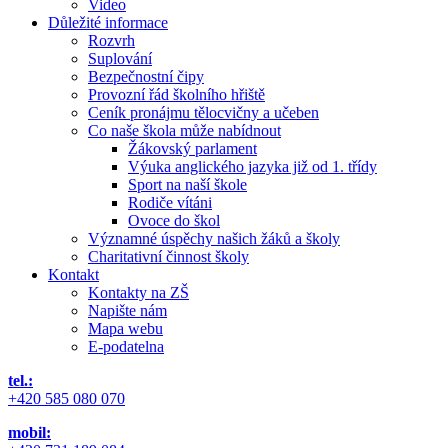
Video
Důležité informace
Rozvrh
Suplování
Bezpečnostní čipy
Provozní řád školního hřiště
Ceník pronájmu tělocvičny a učeben
Co naše škola může nabídnout
Žákovský parlament
Výuka anglického jazyka již od 1. třídy
Sport na naší škole
Rodiče vítáni
Ovoce do škol
Významné úspěchy našich žáků a školy
Charitativní činnost školy
Kontakt
Kontakty na ZŠ
Napište nám
Mapa webu
E-podatelna
tel.:
+420 585 080 070
mobil: