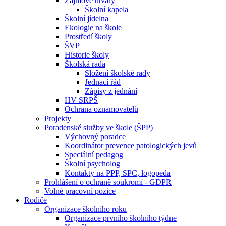
Zájmové útvary
Školní kapela
Školní jídelna
Ekologie na škole
Prostředí školy
ŠVP
Historie školy
Školská rada
Složení školské rady
Jednací řád
Zápisy z jednání
HV SRPŠ
Ochrana oznamovatelů
Projekty
Poradenské služby ve škole (ŠPP)
Výchovný poradce
Koordinátor prevence patologických jevů
Speciální pedagog
Školní psycholog
Kontakty na PPP, SPC, logopeda
Prohlášení o ochraně soukromí - GDPR
Volné pracovní pozice
Rodiče
Organizace školního roku
Organizace prvního školního týdne