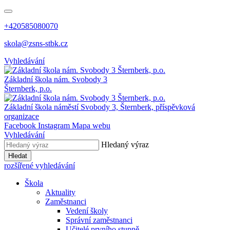
+420585080070
skola@zsns-stbk.cz
Vyhledávání
Základní škola
nám. Svobody 3
Šternberk, p.o.
Základní škola
náměstí Svobody 3, Šternberk, příspěvková
organizace
Facebook
Instagram
Mapa webu
Vyhledávání
Hledaný výraz
Hledat
rozšířené vyhledávání
Škola
Aktuality
Zaměstnanci
Vedení školy
Správní zaměstnanci
Učitelé prvního stupně