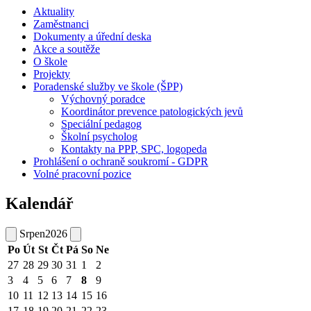
Aktuality
Zaměstnanci
Dokumenty a úřední deska
Akce a soutěže
O škole
Projekty
Poradenské služby ve škole (ŠPP)
Výchovný poradce
Koordinátor prevence patologických jevů
Speciální pedagog
Školní psycholog
Kontakty na PPP, SPC, logopeda
Prohlášení o ochraně soukromí - GDPR
Volné pracovní pozice
Kalendář
Srpen
2026
Po
Út
St
Čt
Pá
So
Ne
27
28
29
30
31
1
2
3
4
5
6
7
8
9
10
11
12
13
14
15
16
17
18
19
20
21
22
23