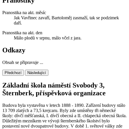
Pranostiky
Pranostika na akt. měsíc
Jak Vavřinec zavaří, Bartoloměj zasmaží, tak se podzimek
daří.
Pranostika na akt. den
Málo plodů v srpnu, málo včel z jara.
Odkazy
Obsah se připravuje ...
Předchozí
Následující
Základní škola náměstí Svobody 3,
Šternberk, příspěvková organizace
Budova byla vystavěna v letech 1888 - 1890. Zařízení budovy stálo
13 709 zlatých a 73,5 krejcaru. Byly zde umístěny tři německé
školy: dívčí měšťanská, I. dívčí obecná a II. chlapecká obecná škola.
Důležitým mezníkem ve vývoji šternberského školství bylo
postavení nové dvoupatrové budovy. V době 1. světové války zde