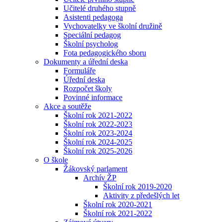
Učitelé druhého stupně
Asistenti pedagoga
Vychovatelky ve školní družině
Speciální pedagog
Školní psycholog
Fota pedagogického sboru
Dokumenty a úřední deska
Formuláře
Úřední deska
Rozpočet školy
Povinné informace
Akce a soutěže
Školní rok 2021-2022
Školní rok 2022-2023
Školní rok 2023-2024
Školní rok 2024-2025
Školní rok 2025-2026
O škole
Žákovský parlament
Archív ŽP
Školní rok 2019-2020
Aktivity z předešlých let
Školní rok 2020-2021
Školní rok 2021-2022