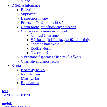
Video
Důležité informace
Rozvrh
Suplování
Bezpečnostní čipy
Provozní řád školního hřiště
Ceník pronájmu tělocvičny a učeben
Co naše škola může nabídnout
Žákovský parlament
Výuka anglického jazyka již od 1. třídy
Sport na naší škole
Rodiče vítáni
Ovoce do škol
Významné úspěchy našich žáků a školy
Charitativní činnost školy
Kontakt
Kontakty na ZŠ
Napište nám
Mapa webu
E-podatelna
tel.:
+420 585 080 070
mobil: