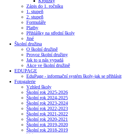
Kroužky
Zápis do 1. ročníku
1. stupeň
2. stupeň
Formuláře
Platby
Přihlášky na střední školy
Jiné
Školní družina
O školní družině
Provoz školní družiny
Jak to u nás vypadá
Akce ve školní družině
EDUPAGE
EduPage - informační systém školy-jak se přihlásit
Fotogalerie
Vzhled školy
Školní rok 2025-2026
Školní rok 2024-2025
Školní rok 2023-2024
Školní rok 2022-2023
Školní rok 2021-2022
Školní rok 2020-2021
Školní rok 2019-2020
Školní rok 2018-2019