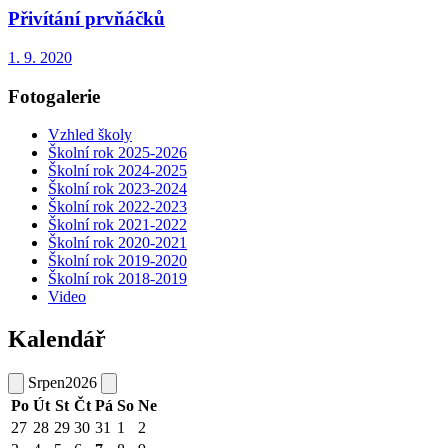
Přivítání prvňáčků
1. 9. 2020
Fotogalerie
Vzhled školy
Školní rok 2025-2026
Školní rok 2024-2025
Školní rok 2023-2024
Školní rok 2022-2023
Školní rok 2021-2022
Školní rok 2020-2021
Školní rok 2019-2020
Školní rok 2018-2019
Video
Kalendář
Srpen
2026
Po
Út
St
Čt
Pá
So
Ne
27
28
29
30
31
1
2