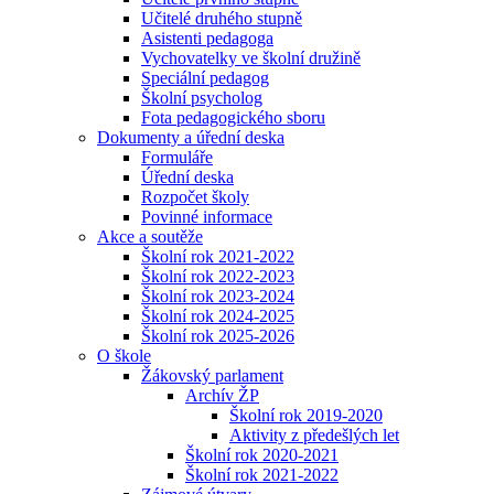
Učitelé druhého stupně
Asistenti pedagoga
Vychovatelky ve školní družině
Speciální pedagog
Školní psycholog
Fota pedagogického sboru
Dokumenty a úřední deska
Formuláře
Úřední deska
Rozpočet školy
Povinné informace
Akce a soutěže
Školní rok 2021-2022
Školní rok 2022-2023
Školní rok 2023-2024
Školní rok 2024-2025
Školní rok 2025-2026
O škole
Žákovský parlament
Archív ŽP
Školní rok 2019-2020
Aktivity z předešlých let
Školní rok 2020-2021
Školní rok 2021-2022