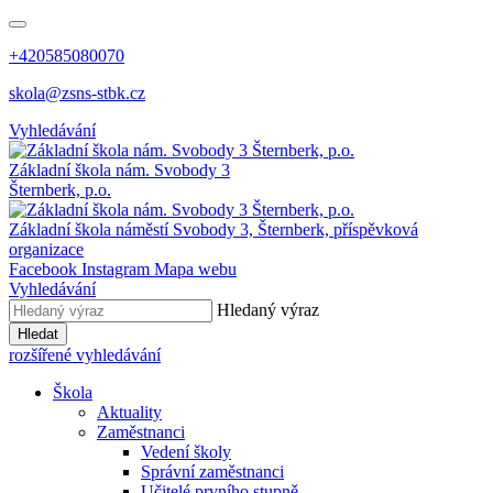
+420585080070
skola@zsns-stbk.cz
Vyhledávání
Základní škola
nám. Svobody 3
Šternberk, p.o.
Základní škola
náměstí Svobody 3, Šternberk, příspěvková
organizace
Facebook
Instagram
Mapa webu
Vyhledávání
Hledaný výraz
Hledat
rozšířené vyhledávání
Škola
Aktuality
Zaměstnanci
Vedení školy
Správní zaměstnanci
Učitelé prvního stupně