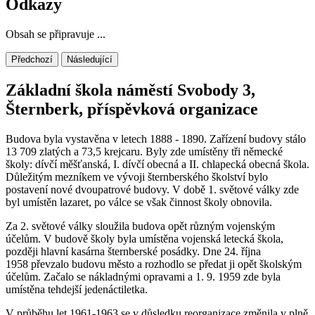
Odkazy
Obsah se připravuje ...
Předchozí
Následující
Základní škola náměstí Svobody 3,
Šternberk, příspěvková organizace
Budova byla vystavěna v letech 1888 - 1890. Zařízení budovy stálo
13 709 zlatých a 73,5 krejcaru. Byly zde umístěny tři německé
školy: dívčí měšťanská, I. dívčí obecná a II. chlapecká obecná škola.
Důležitým mezníkem ve vývoji šternberského školství bylo
postavení nové dvoupatrové budovy. V době 1. světové války zde
byl umístěn lazaret, po válce se však činnost školy obnovila.
Za 2. světové války sloužila budova opět různým vojenským
účelům. V budově školy byla umístěna vojenská letecká škola,
později hlavní kasárna šternberské posádky. Dne 24. října
1958 převzalo budovu město a rozhodlo se předat ji opět školským
účelům. Začalo se nákladnými opravami a 1. 9. 1959 zde byla
umístěna tehdejší jedenáctiletka.
V průběhu let 1961-1963 se v důsledku reorganizace změnila v plně