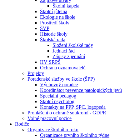
Zájmové útvary
Školní kapela
Školní jídelna
Ekologie na škole
Prostředí školy
ŠVP
Historie školy
Školská rada
Složení školské rady
Jednací řád
Zápisy z jednání
HV SRPŠ
Ochrana oznamovatelů
Projekty
Poradenské služby ve škole (ŠPP)
Výchovný poradce
Koordinátor prevence patologických jevů
Speciální pedagog
Školní psycholog
Kontakty na PPP, SPC, logopeda
Prohlášení o ochraně soukromí - GDPR
Volné pracovní pozice
Rodiče
Organizace školního roku
Organizace prvního školního týdne