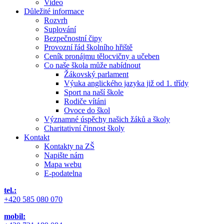
Video
Důležité informace
Rozvrh
Suplování
Bezpečnostní čipy
Provozní řád školního hřiště
Ceník pronájmu tělocvičny a učeben
Co naše škola může nabídnout
Žákovský parlament
Výuka anglického jazyka již od 1. třídy
Sport na naší škole
Rodiče vítáni
Ovoce do škol
Významné úspěchy našich žáků a školy
Charitativní činnost školy
Kontakt
Kontakty na ZŠ
Napište nám
Mapa webu
E-podatelna
tel.:
+420 585 080 070
mobil: