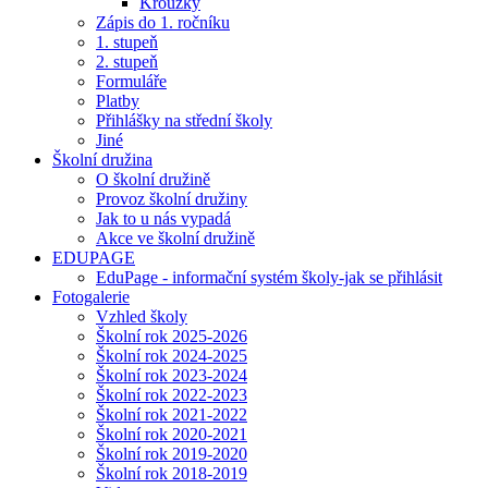
Kroužky
Zápis do 1. ročníku
1. stupeň
2. stupeň
Formuláře
Platby
Přihlášky na střední školy
Jiné
Školní družina
O školní družině
Provoz školní družiny
Jak to u nás vypadá
Akce ve školní družině
EDUPAGE
EduPage - informační systém školy-jak se přihlásit
Fotogalerie
Vzhled školy
Školní rok 2025-2026
Školní rok 2024-2025
Školní rok 2023-2024
Školní rok 2022-2023
Školní rok 2021-2022
Školní rok 2020-2021
Školní rok 2019-2020
Školní rok 2018-2019