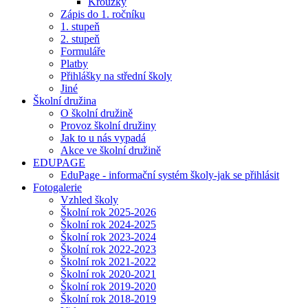
Kroužky
Zápis do 1. ročníku
1. stupeň
2. stupeň
Formuláře
Platby
Přihlášky na střední školy
Jiné
Školní družina
O školní družině
Provoz školní družiny
Jak to u nás vypadá
Akce ve školní družině
EDUPAGE
EduPage - informační systém školy-jak se přihlásit
Fotogalerie
Vzhled školy
Školní rok 2025-2026
Školní rok 2024-2025
Školní rok 2023-2024
Školní rok 2022-2023
Školní rok 2021-2022
Školní rok 2020-2021
Školní rok 2019-2020
Školní rok 2018-2019