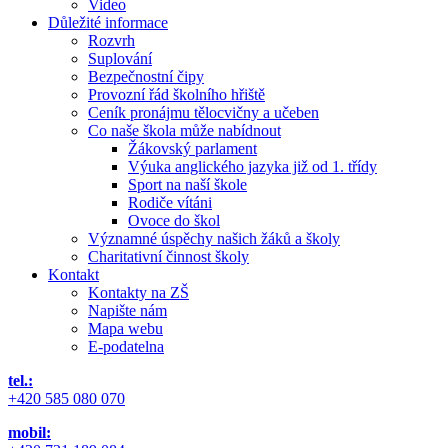
Video
Důležité informace
Rozvrh
Suplování
Bezpečnostní čipy
Provozní řád školního hřiště
Ceník pronájmu tělocvičny a učeben
Co naše škola může nabídnout
Žákovský parlament
Výuka anglického jazyka již od 1. třídy
Sport na naší škole
Rodiče vítáni
Ovoce do škol
Významné úspěchy našich žáků a školy
Charitativní činnost školy
Kontakt
Kontakty na ZŠ
Napište nám
Mapa webu
E-podatelna
tel.:
+420 585 080 070
mobil: