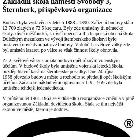
Základní škola náměstí Svobody 3,
Šternberk, příspěvková organizace
Budova byla vystavěna v letech 1888 - 1890. Zařízení budovy stálo
13 709 zlatých a 73,5 krejcaru. Byly zde umístěny tři německé
školy: dívčí měšťanská, I. dívčí obecná a II. chlapecká obecná škola.
Důležitým mezníkem ve vývoji šternberského školství bylo
postavení nové dvoupatrové budovy. V době 1. světové války zde
byl umístěn lazaret, po válce se však činnost školy obnovila.
Za 2. světové války sloužila budova opět různým vojenským
účelům. V budově školy byla umístěna vojenská letecká škola,
později hlavní kasárna šternberské posádky. Dne 24. října
1958 převzalo budovu město a rozhodlo se předat ji opět školským
účelům. Začalo se nákladnými opravami a 1. 9. 1959 zde byla
umístěna tehdejší jedenáctiletka.
V průběhu let 1961-1963 se v důsledku reorganizace změnila v plně
organizovanou Základní devítiletou školu. Stala se tím největší
školou ve městě, kterou je dodnes.