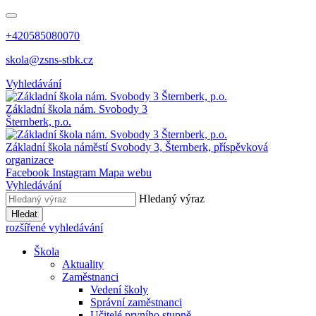
+420585080070
skola@zsns-stbk.cz
Vyhledávání
Základní škola
nám. Svobody 3
Šternberk, p.o.
Základní škola
náměstí Svobody 3, Šternberk, příspěvková
organizace
Facebook
Instagram
Mapa webu
Vyhledávání
Hledaný výraz
Hledat
rozšířené vyhledávání
Škola
Aktuality
Zaměstnanci
Vedení školy
Správní zaměstnanci
Učitelé prvního stupně