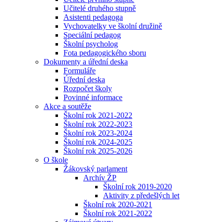
Učitelé druhého stupně
Asistenti pedagoga
Vychovatelky ve školní družině
Speciální pedagog
Školní psycholog
Fota pedagogického sboru
Dokumenty a úřední deska
Formuláře
Úřední deska
Rozpočet školy
Povinné informace
Akce a soutěže
Školní rok 2021-2022
Školní rok 2022-2023
Školní rok 2023-2024
Školní rok 2024-2025
Školní rok 2025-2026
O škole
Žákovský parlament
Archív ŽP
Školní rok 2019-2020
Aktivity z předešlých let
Školní rok 2020-2021
Školní rok 2021-2022