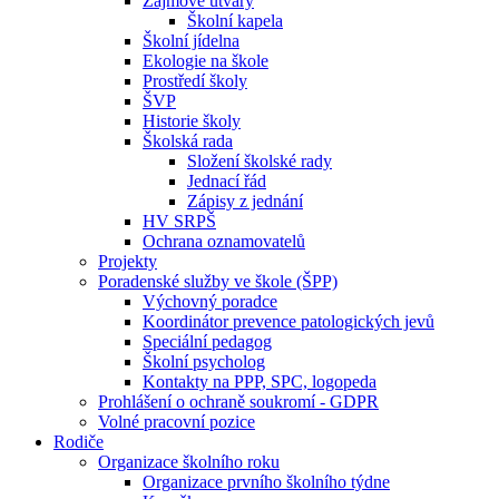
Zájmové útvary
Školní kapela
Školní jídelna
Ekologie na škole
Prostředí školy
ŠVP
Historie školy
Školská rada
Složení školské rady
Jednací řád
Zápisy z jednání
HV SRPŠ
Ochrana oznamovatelů
Projekty
Poradenské služby ve škole (ŠPP)
Výchovný poradce
Koordinátor prevence patologických jevů
Speciální pedagog
Školní psycholog
Kontakty na PPP, SPC, logopeda
Prohlášení o ochraně soukromí - GDPR
Volné pracovní pozice
Rodiče
Organizace školního roku
Organizace prvního školního týdne