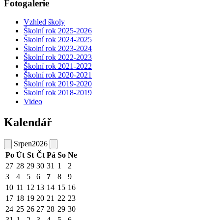
Fotogalerie
Vzhled školy
Školní rok 2025-2026
Školní rok 2024-2025
Školní rok 2023-2024
Školní rok 2022-2023
Školní rok 2021-2022
Školní rok 2020-2021
Školní rok 2019-2020
Školní rok 2018-2019
Video
Kalendář
Srpen
2026
Po
Út
St
Čt
Pá
So
Ne
27
28
29
30
31
1
2
3
4
5
6
7
8
9
10
11
12
13
14
15
16
17
18
19
20
21
22
23
24
25
26
27
28
29
30
31
1
2
3
4
5
6