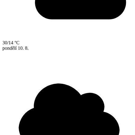
30/14 °C
pondělí
10. 8.