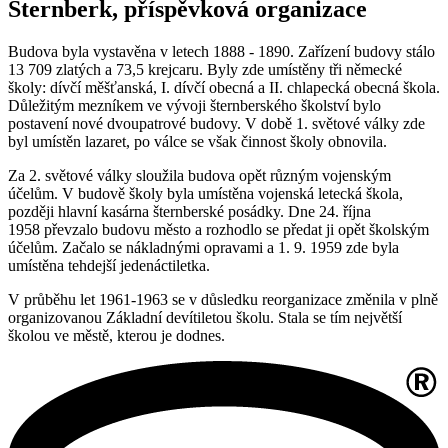
Šternberk, příspěvková organizace
Budova byla vystavěna v letech 1888 - 1890. Zařízení budovy stálo
13 709 zlatých a 73,5 krejcaru. Byly zde umístěny tři německé
školy: dívčí měšťanská, I. dívčí obecná a II. chlapecká obecná škola.
Důležitým mezníkem ve vývoji šternberského školství bylo
postavení nové dvoupatrové budovy. V době 1. světové války zde
byl umístěn lazaret, po válce se však činnost školy obnovila.
Za 2. světové války sloužila budova opět různým vojenským
účelům. V budově školy byla umístěna vojenská letecká škola,
později hlavní kasárna šternberské posádky. Dne 24. října
1958 převzalo budovu město a rozhodlo se předat ji opět školským
účelům. Začalo se nákladnými opravami a 1. 9. 1959 zde byla
umístěna tehdejší jedenáctiletka.
V průběhu let 1961-1963 se v důsledku reorganizace změnila v plně
organizovanou Základní devítiletou školu. Stala se tím největší
školou ve městě, kterou je dodnes.