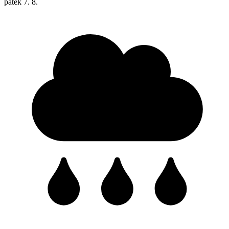
pátek
7. 8.