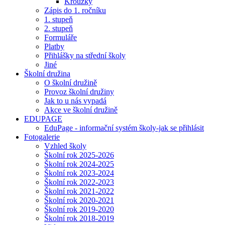
Kroužky
Zápis do 1. ročníku
1. stupeň
2. stupeň
Formuláře
Platby
Přihlášky na střední školy
Jiné
Školní družina
O školní družině
Provoz školní družiny
Jak to u nás vypadá
Akce ve školní družině
EDUPAGE
EduPage - informační systém školy-jak se přihlásit
Fotogalerie
Vzhled školy
Školní rok 2025-2026
Školní rok 2024-2025
Školní rok 2023-2024
Školní rok 2022-2023
Školní rok 2021-2022
Školní rok 2020-2021
Školní rok 2019-2020
Školní rok 2018-2019