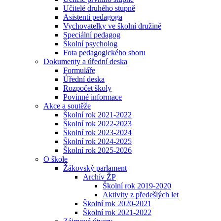
Učitelé druhého stupně
Asistenti pedagoga
Vychovatelky ve školní družině
Speciální pedagog
Školní psycholog
Fota pedagogického sboru
Dokumenty a úřední deska
Formuláře
Úřední deska
Rozpočet školy
Povinné informace
Akce a soutěže
Školní rok 2021-2022
Školní rok 2022-2023
Školní rok 2023-2024
Školní rok 2024-2025
Školní rok 2025-2026
O škole
Žákovský parlament
Archív ŽP
Školní rok 2019-2020
Aktivity z předešlých let
Školní rok 2020-2021
Školní rok 2021-2022