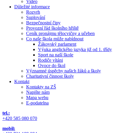
Video
Důležité informace
Rozvrh
Suplování
Bezpečnostní čipy
Provozní řád školního hřiště
Ceník pronájmu tělocvičny a učeben
Co naše škola může nabídnout
Žákovský parlament
Výuka anglického jazyka již od 1. třídy
Sport na naší škole
Rodiče vítáni
Ovoce do škol
Významné úspěchy našich žáků a školy
Charitativní činnost školy
Kontakt
Kontakty na ZŠ
Napište nám
Mapa webu
E-podatelna
tel.:
+420 585 080 070
mobil: