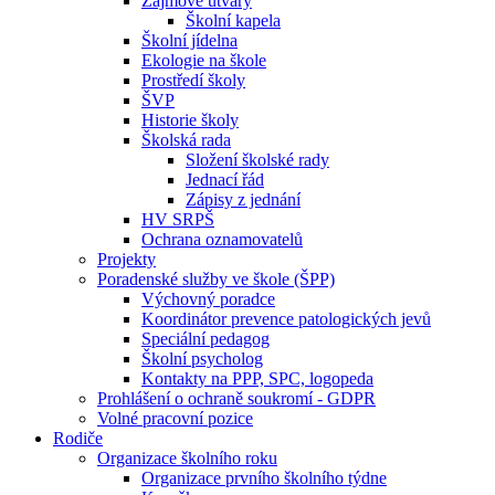
Zájmové útvary
Školní kapela
Školní jídelna
Ekologie na škole
Prostředí školy
ŠVP
Historie školy
Školská rada
Složení školské rady
Jednací řád
Zápisy z jednání
HV SRPŠ
Ochrana oznamovatelů
Projekty
Poradenské služby ve škole (ŠPP)
Výchovný poradce
Koordinátor prevence patologických jevů
Speciální pedagog
Školní psycholog
Kontakty na PPP, SPC, logopeda
Prohlášení o ochraně soukromí - GDPR
Volné pracovní pozice
Rodiče
Organizace školního roku
Organizace prvního školního týdne