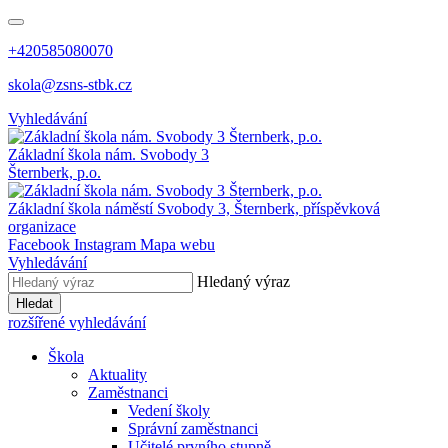
+420585080070
skola@zsns-stbk.cz
Vyhledávání
Základní škola
nám. Svobody 3
Šternberk, p.o.
Základní škola
náměstí Svobody 3, Šternberk, příspěvková
organizace
Facebook
Instagram
Mapa webu
Vyhledávání
Hledaný výraz
Hledat
rozšířené vyhledávání
Škola
Aktuality
Zaměstnanci
Vedení školy
Správní zaměstnanci
Učitelé prvního stupně