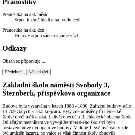
Pranostiky
Pranostika na akt. měsíc
Srpen k zimě hledí a rád vodu cedí.
Pranostika na akt. den
Hotov v srpnu sáně a v zimě vůz!
Odkazy
Obsah se připravuje ...
Předchozí
Následující
Základní škola náměstí Svobody 3,
Šternberk, příspěvková organizace
Budova byla vystavěna v letech 1888 - 1890. Zařízení budovy stálo
13 709 zlatých a 73,5 krejcaru. Byly zde umístěny tři německé
školy: dívčí měšťanská, I. dívčí obecná a II. chlapecká obecná škola.
Důležitým mezníkem ve vývoji šternberského školství bylo
postavení nové dvoupatrové budovy. V době 1. světové války zde
byl umístěn lazaret, po válce se však činnost školy obnovila.