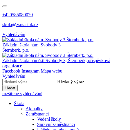
+420585080070
skola@zsns-stbk.cz
Vyhledávání
Základní škola
nám. Svobody 3
Šternberk, p.o.
Základní škola
náměstí Svobody 3, Šternberk, příspěvková
organizace
Facebook
Instagram
Mapa webu
Vyhledávání
Hledaný výraz
Hledat
rozšířené vyhledávání
Škola
Aktuality
Zaměstnanci
Vedení školy
Správní zaměstnanci
Učitelé prvního stupně