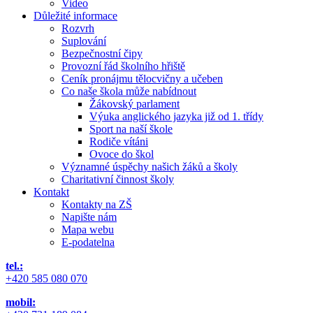
Video
Důležité informace
Rozvrh
Suplování
Bezpečnostní čipy
Provozní řád školního hřiště
Ceník pronájmu tělocvičny a učeben
Co naše škola může nabídnout
Žákovský parlament
Výuka anglického jazyka již od 1. třídy
Sport na naší škole
Rodiče vítáni
Ovoce do škol
Významné úspěchy našich žáků a školy
Charitativní činnost školy
Kontakt
Kontakty na ZŠ
Napište nám
Mapa webu
E-podatelna
tel.:
+420 585 080 070
mobil: