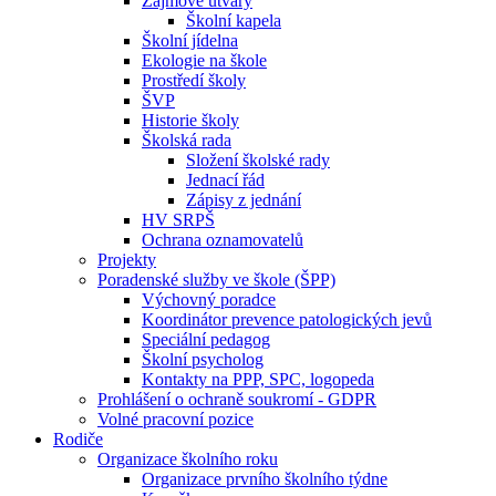
Zájmové útvary
Školní kapela
Školní jídelna
Ekologie na škole
Prostředí školy
ŠVP
Historie školy
Školská rada
Složení školské rady
Jednací řád
Zápisy z jednání
HV SRPŠ
Ochrana oznamovatelů
Projekty
Poradenské služby ve škole (ŠPP)
Výchovný poradce
Koordinátor prevence patologických jevů
Speciální pedagog
Školní psycholog
Kontakty na PPP, SPC, logopeda
Prohlášení o ochraně soukromí - GDPR
Volné pracovní pozice
Rodiče
Organizace školního roku
Organizace prvního školního týdne