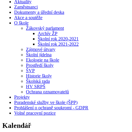
Aktuality
Zaměstnanci
Dokumenty a úřední deska
Akce a soutěže
O škole
Žákovský parlament
Archív ŽP
Školní rok 2020-2021
Školní rok 2021-2022
Zájmové útvary
Školní jídelna
Ekologie na škole
Prostředí školy
ŠVP
Historie školy
Školská rada
HV SRPŠ
Ochrana oznamovatelů
Projekty
Poradenské služby ve škole (ŠPP)
Prohlášení o ochraně soukromí - GDPR
Volné pracovní pozice
Kalendář