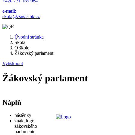
+420 731 189 084
e-mail:
skola@zsns-stbk.cz
Úvodní stránka
Škola
O škole
Žákovský parlament
Vytisknout
Žákovský parlament
Náplň
nástěnky
znak, logo
žákovského
parlamentu