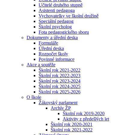
Učitelé druhého stupně
Asistenti pedagoga
Vychovatelky ve školní družině
Speciální pedagog
Školní psycholog
Fota pedagogického sboru
Dokumenty a úřední deska
Formuláře
Úřední deska
Rozpočet školy
Povinné informace
Akce a soutěže
Školní rok 2021-2022
Školní rok 2022-2023
Školní rok 2023-2024
Školní rok 2024-2025
Školní rok 2025-2026
O škole
Žákovský parlament
Archív ŽP
Školní rok 2019-2020
Aktivity z předešlých let
Školní rok 2020-2021
Školní rok 2021-2022