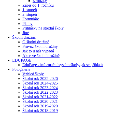
Kroužky
Zápis do 1. ročníku
1. stupeň
2. stupeň
Formuláře
Platby
Přihlášky na střední školy
Jiné
Školní družina
O školní družině
Provoz školní družiny
Jak to u nás vypadá
Akce ve školní družině
EDUPAGE
EduPage - informační systém školy-jak se přihlásit
Fotogalerie
Vzhled školy
Školní rok 2025-2026
Školní rok 2024-2025
Školní rok 2023-2024
Školní rok 2022-2023
Školní rok 2021-2022
Školní rok 2020-2021
Školní rok 2019-2020
Školní rok 2018-2019