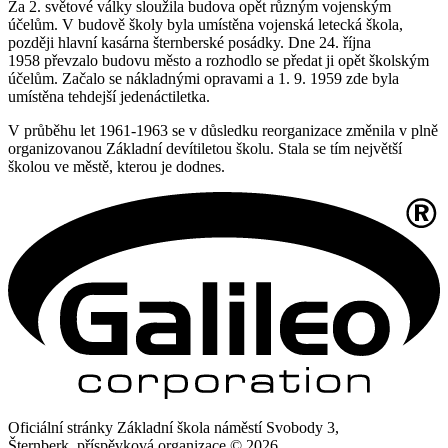
Za 2. světové války sloužila budova opět různým vojenským
účelům. V budově školy byla umístěna vojenská letecká škola,
později hlavní kasárna šternberské posádky. Dne 24. října
1958 převzalo budovu město a rozhodlo se předat ji opět školským
účelům. Začalo se nákladnými opravami a 1. 9. 1959 zde byla
umístěna tehdejší jedenáctiletka.
V průběhu let 1961-1963 se v důsledku reorganizace změnila v plně
organizovanou Základní devítiletou školu. Stala se tím největší
školou ve městě, kterou je dodnes.
Oficiální stránky Základní škola náměstí Svobody 3,
Šternberk, příspěvková organizace © 2026