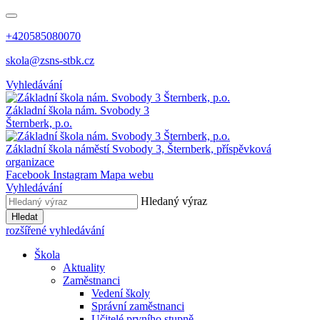
+420585080070
skola@zsns-stbk.cz
Vyhledávání
Základní škola
nám. Svobody 3
Šternberk, p.o.
Základní škola
náměstí Svobody 3, Šternberk, příspěvková
organizace
Facebook
Instagram
Mapa webu
Vyhledávání
Hledaný výraz
Hledat
rozšířené vyhledávání
Škola
Aktuality
Zaměstnanci
Vedení školy
Správní zaměstnanci
Učitelé prvního stupně