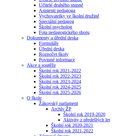
Učitelé druhého stupně
Asistenti pedagoga
Vychovatelky ve školní družině
Speciální pedagog
Školní psycholog
Fota pedagogického sboru
Dokumenty a úřední deska
Formuláře
Úřední deska
Rozpočet školy
Povinné informace
Akce a soutěže
Školní rok 2021-2022
Školní rok 2022-2023
Školní rok 2023-2024
Školní rok 2024-2025
Školní rok 2025-2026
O škole
Žákovský parlament
Archív ŽP
Školní rok 2019-2020
Aktivity z předešlých let
Školní rok 2020-2021
Školní rok 2021-2022