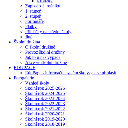
Kroužky
Zápis do 1. ročníku
1. stupeň
2. stupeň
Formuláře
Platby
Přihlášky na střední školy
Jiné
Školní družina
O školní družině
Provoz školní družiny
Jak to u nás vypadá
Akce ve školní družině
EDUPAGE
EduPage - informační systém školy-jak se přihlásit
Fotogalerie
Vzhled školy
Školní rok 2025-2026
Školní rok 2024-2025
Školní rok 2023-2024
Školní rok 2022-2023
Školní rok 2021-2022
Školní rok 2020-2021
Školní rok 2019-2020
Školní rok 2018-2019