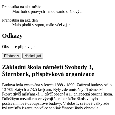
Pranostika na akt. měsíc
Moc hub srpnových - moc vánic sněhových.
Pranostika na akt. den
Málo plodů v srpnu, málo včel z jara.
Odkazy
Obsah se připravuje ...
Předchozí
Následující
Základní škola náměstí Svobody 3,
Šternberk, příspěvková organizace
Budova byla vystavěna v letech 1888 - 1890. Zařízení budovy stálo
13 709 zlatých a 73,5 krejcaru. Byly zde umístěny tři německé
školy: dívčí měšťanská, I. dívčí obecná a II. chlapecká obecná škola.
Důležitým mezníkem ve vývoji šternberského školství bylo
postavení nové dvoupatrové budovy. V době 1. světové války zde
byl umístěn lazaret, po válce se však činnost školy obnovila.