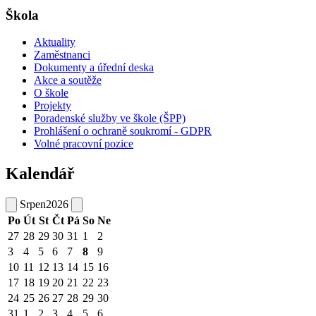
Škola
Aktuality
Zaměstnanci
Dokumenty a úřední deska
Akce a soutěže
O škole
Projekty
Poradenské služby ve škole (ŠPP)
Prohlášení o ochraně soukromí - GDPR
Volné pracovní pozice
Kalendář
Srpen
2026
Po
Út
St
Čt
Pá
So
Ne
27
28
29
30
31
1
2
3
4
5
6
7
8
9
10
11
12
13
14
15
16
17
18
19
20
21
22
23
24
25
26
27
28
29
30
31
1
2
3
4
5
6