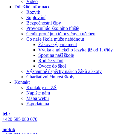
Video
Důležité informace
Rozvrh
Suplování
Bezpečnostní čipy
Provozní řád školního hřiště
Ceník pronájmu tělocvičny a učeben
Co naše škola může nabídnout
Žákovský parlament
Výuka anglického jazyka již od 1. třídy
Sport na naší škole
Rodiče vítáni
Ovoce do škol
Významné úspěchy našich žáků a školy
Charitativní činnost školy
Kontakt
Kontakty na ZŠ
Napište nám
Mapa webu
E-podatelna
tel.:
+420 585 080 070
mobil: