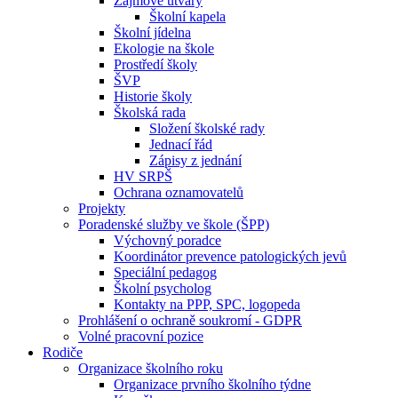
Zájmové útvary
Školní kapela
Školní jídelna
Ekologie na škole
Prostředí školy
ŠVP
Historie školy
Školská rada
Složení školské rady
Jednací řád
Zápisy z jednání
HV SRPŠ
Ochrana oznamovatelů
Projekty
Poradenské služby ve škole (ŠPP)
Výchovný poradce
Koordinátor prevence patologických jevů
Speciální pedagog
Školní psycholog
Kontakty na PPP, SPC, logopeda
Prohlášení o ochraně soukromí - GDPR
Volné pracovní pozice
Rodiče
Organizace školního roku
Organizace prvního školního týdne