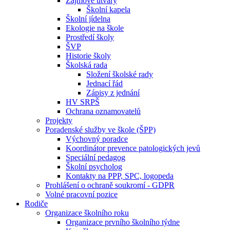
Zájmové útvary
Školní kapela
Školní jídelna
Ekologie na škole
Prostředí školy
ŠVP
Historie školy
Školská rada
Složení školské rady
Jednací řád
Zápisy z jednání
HV SRPŠ
Ochrana oznamovatelů
Projekty
Poradenské služby ve škole (ŠPP)
Výchovný poradce
Koordinátor prevence patologických jevů
Speciální pedagog
Školní psycholog
Kontakty na PPP, SPC, logopeda
Prohlášení o ochraně soukromí - GDPR
Volné pracovní pozice
Rodiče
Organizace školního roku
Organizace prvního školního týdne