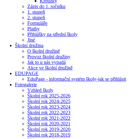
Kroužky
Zápis do 1. ročníku
1. stupeň
2. stupeň
Formuláře
Platby
Přihlášky na střední školy
Jiné
Školní družina
O školní družině
Provoz školní družiny
Jak to u nás vypadá
Akce ve školní družině
EDUPAGE
EduPage - informační systém školy-jak se přihlásit
Fotogalerie
Vzhled školy
Školní rok 2025-2026
Školní rok 2024-2025
Školní rok 2023-2024
Školní rok 2022-2023
Školní rok 2021-2022
Školní rok 2020-2021
Školní rok 2019-2020
Školní rok 2018-2019