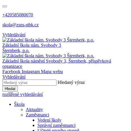
+420585080070
skola@zsns-stbk.cz
Vyhledávání
Základní škola
nám. Svobody 3
Šternberk, p.o.
Základní škola
náměstí Svobody 3, Šternberk, příspěvková
organizace
Facebook
Instagram
Mapa webu
Vyhledávání
Hledaný výraz
Hledat
rozšířené vyhledávání
Škola
Aktuality
Zaměstnanci
Vedení školy
Správní zaměstnanci
Učitelé prvního stupně