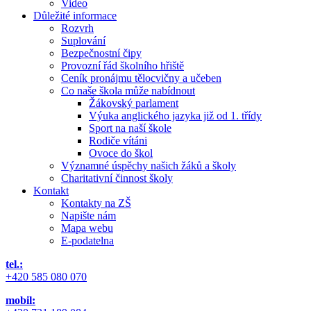
Video
Důležité informace
Rozvrh
Suplování
Bezpečnostní čipy
Provozní řád školního hřiště
Ceník pronájmu tělocvičny a učeben
Co naše škola může nabídnout
Žákovský parlament
Výuka anglického jazyka již od 1. třídy
Sport na naší škole
Rodiče vítáni
Ovoce do škol
Významné úspěchy našich žáků a školy
Charitativní činnost školy
Kontakt
Kontakty na ZŠ
Napište nám
Mapa webu
E-podatelna
tel.:
+420 585 080 070
mobil: