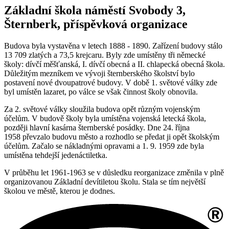
Základní škola náměstí Svobody 3,
Šternberk, příspěvková organizace
Budova byla vystavěna v letech 1888 - 1890. Zařízení budovy stálo
13 709 zlatých a 73,5 krejcaru. Byly zde umístěny tři německé
školy: dívčí měšťanská, I. dívčí obecná a II. chlapecká obecná škola.
Důležitým mezníkem ve vývoji šternberského školství bylo
postavení nové dvoupatrové budovy. V době 1. světové války zde
byl umístěn lazaret, po válce se však činnost školy obnovila.
Za 2. světové války sloužila budova opět různým vojenským
účelům. V budově školy byla umístěna vojenská letecká škola,
později hlavní kasárna šternberské posádky. Dne 24. října
1958 převzalo budovu město a rozhodlo se předat ji opět školským
účelům. Začalo se nákladnými opravami a 1. 9. 1959 zde byla
umístěna tehdejší jedenáctiletka.
V průběhu let 1961-1963 se v důsledku reorganizace změnila v plně
organizovanou Základní devítiletou školu. Stala se tím největší
školou ve městě, kterou je dodnes.