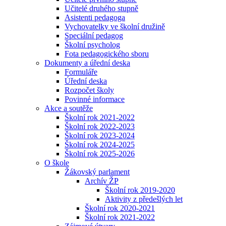
Učitelé druhého stupně
Asistenti pedagoga
Vychovatelky ve školní družině
Speciální pedagog
Školní psycholog
Fota pedagogického sboru
Dokumenty a úřední deska
Formuláře
Úřední deska
Rozpočet školy
Povinné informace
Akce a soutěže
Školní rok 2021-2022
Školní rok 2022-2023
Školní rok 2023-2024
Školní rok 2024-2025
Školní rok 2025-2026
O škole
Žákovský parlament
Archív ŽP
Školní rok 2019-2020
Aktivity z předešlých let
Školní rok 2020-2021
Školní rok 2021-2022