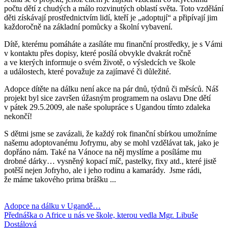
počtu dětí z chudých a málo rozvinutých oblastí světa. Toto vzdělání
děti získávají prostřednictvím lidí, kteří je „adoptují“ a připívají jim
každoročně na základní pomůcky a školní vybavení.
Dítě, kterému pomáháte a zasíláte mu finanční prostředky, je s Vámi
v kontaktu přes dopisy, které posílá obvykle dvakrát ročně
a ve kterých informuje o svém životě, o výsledcích ve škole
a událostech, které považuje za zajímavé či důležité.
Adopce dítěte na dálku není akce na pár dnů, týdnů či měsíců. Náš
projekt byl sice završen úžasným programem na oslavu Dne dětí
v pátek 29.5.2009, ale naše spolupráce s Ugandou tímto zdaleka
nekončí!
S dětmi jsme se zavázali, že každý rok finanční sbírkou umožníme
našemu adoptovanému Jofrymu, aby se mohl vzdělávat tak, jako je
dopřáno nám. Také na Vánoce na něj myslíme a posíláme mu
drobné dárky… vysněný kopací míč, pastelky, fixy atd., které jistě
potěší nejen Jofryho, ale i jeho rodinu a kamarády. Jsme rádi,
že máme takového prima brášku ...
Adopce na dálku v Ugandě…
Přednáška o Africe u nás ve škole, kterou vedla Mgr. Libuše
Dostálová