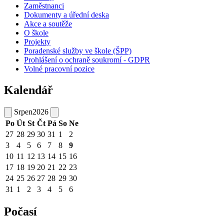
Zaměstnanci
Dokumenty a úřední deska
Akce a soutěže
O škole
Projekty
Poradenské služby ve škole (ŠPP)
Prohlášení o ochraně soukromí - GDPR
Volné pracovní pozice
Kalendář
Srpen
2026
Po
Út
St
Čt
Pá
So
Ne
27
28
29
30
31
1
2
3
4
5
6
7
8
9
10
11
12
13
14
15
16
17
18
19
20
21
22
23
24
25
26
27
28
29
30
31
1
2
3
4
5
6
Počasí