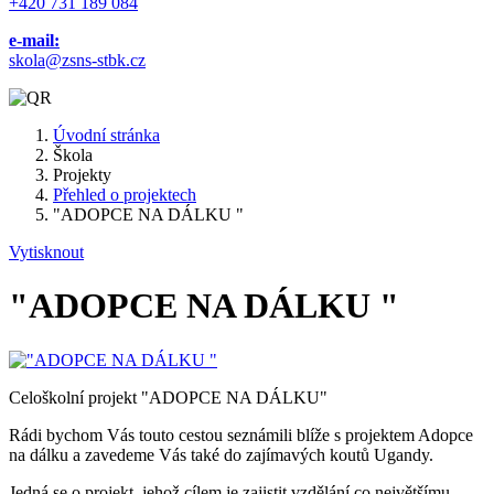
+420 731 189 084
e-mail:
skola@zsns-stbk.cz
Úvodní stránka
Škola
Projekty
Přehled o projektech
"ADOPCE NA DÁLKU "
Vytisknout
"ADOPCE NA DÁLKU "
Celoškolní projekt "ADOPCE NA DÁLKU"
Rádi bychom Vás touto cestou seznámili blíže s projektem Adopce
na dálku a zavedeme Vás také do zajímavých koutů Ugandy.
Jedná se o projekt, jehož cílem je zajistit vzdělání co největšímu