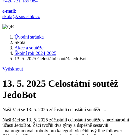
+420 731 189 084
e-mail:
skola@zsns-stbk.cz
Úvodní stránka
Škola
Akce a soutěže
Školní rok 2024-2025
13. 5. 2025 Celostátní soutěž JedoBot
Vytisknout
13. 5. 2025 Celostátní soutěž
JedoBot
Naší žáci se 13. 5. 2025 zúčastnili celostátní soutěže ...
Naší žáci se 13. 5. 2025 zúčastnili celostátní soutěže s mezinárodní
účastí JedoBot. Žáci tvořili dva týmy a úspěšně sestavili
i naprogramovali roboty pro kategorii vícečidlový line follower.