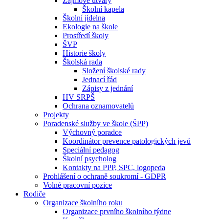
Zájmové útvary
Školní kapela
Školní jídelna
Ekologie na škole
Prostředí školy
ŠVP
Historie školy
Školská rada
Složení školské rady
Jednací řád
Zápisy z jednání
HV SRPŠ
Ochrana oznamovatelů
Projekty
Poradenské služby ve škole (ŠPP)
Výchovný poradce
Koordinátor prevence patologických jevů
Speciální pedagog
Školní psycholog
Kontakty na PPP, SPC, logopeda
Prohlášení o ochraně soukromí - GDPR
Volné pracovní pozice
Rodiče
Organizace školního roku
Organizace prvního školního týdne