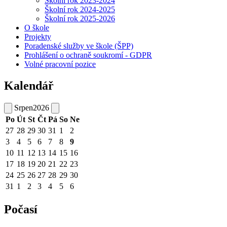
Školní rok 2023-2024
Školní rok 2024-2025
Školní rok 2025-2026
O škole
Projekty
Poradenské služby ve škole (ŠPP)
Prohlášení o ochraně soukromí - GDPR
Volné pracovní pozice
Kalendář
Srpen
2026
Po
Út
St
Čt
Pá
So
Ne
27
28
29
30
31
1
2
3
4
5
6
7
8
9
10
11
12
13
14
15
16
17
18
19
20
21
22
23
24
25
26
27
28
29
30
31
1
2
3
4
5
6
Počasí