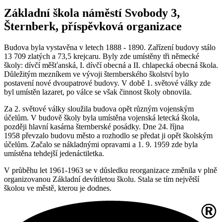
Základní škola náměstí Svobody 3,
Šternberk, příspěvková organizace
Budova byla vystavěna v letech 1888 - 1890. Zařízení budovy stálo
13 709 zlatých a 73,5 krejcaru. Byly zde umístěny tři německé
školy: dívčí měšťanská, I. dívčí obecná a II. chlapecká obecná škola.
Důležitým mezníkem ve vývoji šternberského školství bylo
postavení nové dvoupatrové budovy. V době 1. světové války zde
byl umístěn lazaret, po válce se však činnost školy obnovila.
Za 2. světové války sloužila budova opět různým vojenským
účelům. V budově školy byla umístěna vojenská letecká škola,
později hlavní kasárna šternberské posádky. Dne 24. října
1958 převzalo budovu město a rozhodlo se předat ji opět školským
účelům. Začalo se nákladnými opravami a 1. 9. 1959 zde byla
umístěna tehdejší jedenáctiletka.
V průběhu let 1961-1963 se v důsledku reorganizace změnila v plně
organizovanou Základní devítiletou školu. Stala se tím největší
školou ve městě, kterou je dodnes.