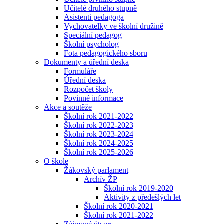
Učitelé druhého stupně
Asistenti pedagoga
Vychovatelky ve školní družině
Speciální pedagog
Školní psycholog
Fota pedagogického sboru
Dokumenty a úřední deska
Formuláře
Úřední deska
Rozpočet školy
Povinné informace
Akce a soutěže
Školní rok 2021-2022
Školní rok 2022-2023
Školní rok 2023-2024
Školní rok 2024-2025
Školní rok 2025-2026
O škole
Žákovský parlament
Archív ŽP
Školní rok 2019-2020
Aktivity z předešlých let
Školní rok 2020-2021
Školní rok 2021-2022