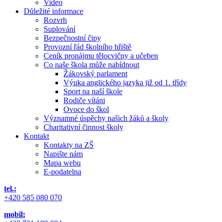
Video
Důležité informace
Rozvrh
Suplování
Bezpečnostní čipy
Provozní řád školního hřiště
Ceník pronájmu tělocvičny a učeben
Co naše škola může nabídnout
Žákovský parlament
Výuka anglického jazyka již od 1. třídy
Sport na naší škole
Rodiče vítáni
Ovoce do škol
Významné úspěchy našich žáků a školy
Charitativní činnost školy
Kontakt
Kontakty na ZŠ
Napište nám
Mapa webu
E-podatelna
tel.:
+420 585 080 070
mobil: