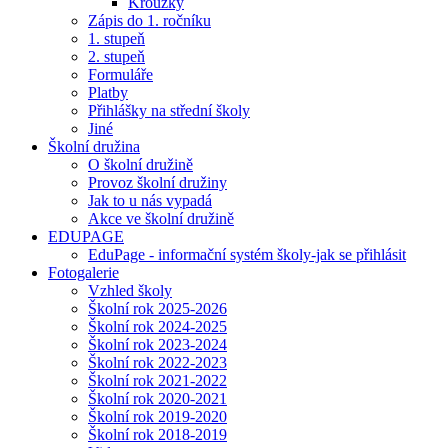
Kroužky
Zápis do 1. ročníku
1. stupeň
2. stupeň
Formuláře
Platby
Přihlášky na střední školy
Jiné
Školní družina
O školní družině
Provoz školní družiny
Jak to u nás vypadá
Akce ve školní družině
EDUPAGE
EduPage - informační systém školy-jak se přihlásit
Fotogalerie
Vzhled školy
Školní rok 2025-2026
Školní rok 2024-2025
Školní rok 2023-2024
Školní rok 2022-2023
Školní rok 2021-2022
Školní rok 2020-2021
Školní rok 2019-2020
Školní rok 2018-2019