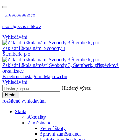
+420585080070
skola@zsns-stbk.cz
Vyhledávání
Základní škola
nám. Svobody 3
Šternberk, p.o.
Základní škola
náměstí Svobody 3, Šternberk, příspěvková
organizace
Facebook
Instagram
Mapa webu
Vyhledávání
Hledaný výraz
Hledat
rozšířené vyhledávání
Škola
Aktuality
Zaměstnanci
Vedení školy
Správní zaměstnanci
Učitelé prvního stupně