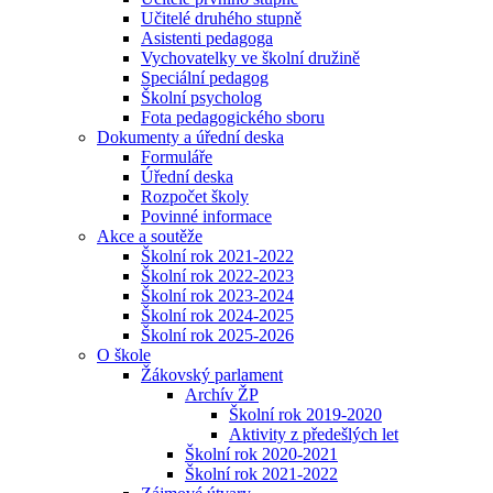
Učitelé druhého stupně
Asistenti pedagoga
Vychovatelky ve školní družině
Speciální pedagog
Školní psycholog
Fota pedagogického sboru
Dokumenty a úřední deska
Formuláře
Úřední deska
Rozpočet školy
Povinné informace
Akce a soutěže
Školní rok 2021-2022
Školní rok 2022-2023
Školní rok 2023-2024
Školní rok 2024-2025
Školní rok 2025-2026
O škole
Žákovský parlament
Archív ŽP
Školní rok 2019-2020
Aktivity z předešlých let
Školní rok 2020-2021
Školní rok 2021-2022