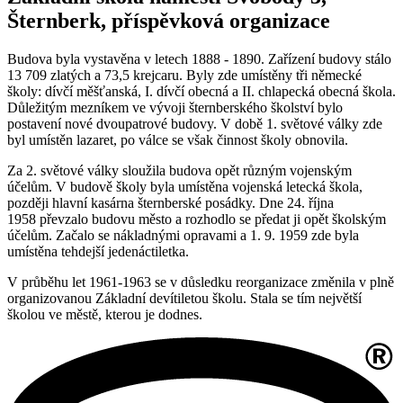
Šternberk, příspěvková organizace
Budova byla vystavěna v letech 1888 - 1890. Zařízení budovy stálo
13 709 zlatých a 73,5 krejcaru. Byly zde umístěny tři německé
školy: dívčí měšťanská, I. dívčí obecná a II. chlapecká obecná škola.
Důležitým mezníkem ve vývoji šternberského školství bylo
postavení nové dvoupatrové budovy. V době 1. světové války zde
byl umístěn lazaret, po válce se však činnost školy obnovila.
Za 2. světové války sloužila budova opět různým vojenským
účelům. V budově školy byla umístěna vojenská letecká škola,
později hlavní kasárna šternberské posádky. Dne 24. října
1958 převzalo budovu město a rozhodlo se předat ji opět školským
účelům. Začalo se nákladnými opravami a 1. 9. 1959 zde byla
umístěna tehdejší jedenáctiletka.
V průběhu let 1961-1963 se v důsledku reorganizace změnila v plně
organizovanou Základní devítiletou školu. Stala se tím největší
školou ve městě, kterou je dodnes.