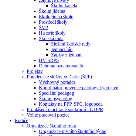
Zájmové útvary
Školní kapela
Školní jídelna
Ekologie na škole
Prostředí školy
ŠVP
Historie školy
Školská rada
Složení školské rady
Jednací řád
Zápisy z jednání
HV SRPŠ
Ochrana oznamovatelů
Projekty
Poradenské služby ve škole (ŠPP)
Výchovný poradce
Koordinátor prevence patologických jevů
Speciální pedagog
Školní psycholog
Kontakty na PPP, SPC, logopeda
Prohlášení o ochraně soukromí - GDPR
Volné pracovní pozice
Rodiče
Organizace školního roku
Organizace prvního školního týdne