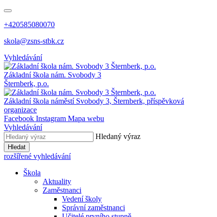
+420585080070
skola@zsns-stbk.cz
Vyhledávání
Základní škola
nám. Svobody 3
Šternberk, p.o.
Základní škola
náměstí Svobody 3, Šternberk, příspěvková
organizace
Facebook
Instagram
Mapa webu
Vyhledávání
Hledaný výraz
Hledat
rozšířené vyhledávání
Škola
Aktuality
Zaměstnanci
Vedení školy
Správní zaměstnanci
Učitelé prvního stupně