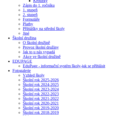
Kroužky
Zápis do 1. ročníku
1. stupeň
2. stupeň
Formuláře
Platby
Přihlášky na střední školy
Jiné
Školní družina
O školní družině
Provoz školní družiny
Jak to u nás vypadá
Akce ve školní družině
EDUPAGE
EduPage - informační systém školy-jak se přihlásit
Fotogalerie
Vzhled školy
Školní rok 2025-2026
Školní rok 2024-2025
Školní rok 2023-2024
Školní rok 2022-2023
Školní rok 2021-2022
Školní rok 2020-2021
Školní rok 2019-2020
Školní rok 2018-2019