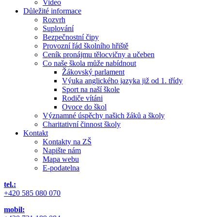
Video
Důležité informace
Rozvrh
Suplování
Bezpečnostní čipy
Provozní řád školního hřiště
Ceník pronájmu tělocvičny a učeben
Co naše škola může nabídnout
Žákovský parlament
Výuka anglického jazyka již od 1. třídy
Sport na naší škole
Rodiče vítáni
Ovoce do škol
Významné úspěchy našich žáků a školy
Charitativní činnost školy
Kontakt
Kontakty na ZŠ
Napište nám
Mapa webu
E-podatelna
tel.:
+420 585 080 070
mobil: