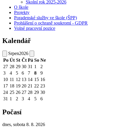
Školní rok 2025-2026
O škole
Projekty
Poradenské služby ve škole (ŠPP)
Prohlášení o ochraně soukromí - GDPR
Volné pracovní pozice
Kalendář
Srpen
2026
Po
Út
St
Čt
Pá
So
Ne
27
28
29
30
31
1
2
3
4
5
6
7
8
9
10
11
12
13
14
15
16
17
18
19
20
21
22
23
24
25
26
27
28
29
30
31
1
2
3
4
5
6
Počasí
dnes, sobota 8. 8. 2026