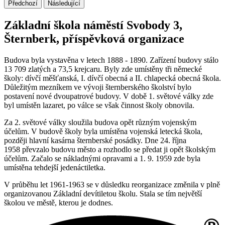
Předchozí
Následující
Základní škola náměstí Svobody 3,
Šternberk, příspěvková organizace
Budova byla vystavěna v letech 1888 - 1890. Zařízení budovy stálo
13 709 zlatých a 73,5 krejcaru. Byly zde umístěny tři německé
školy: dívčí měšťanská, I. dívčí obecná a II. chlapecká obecná škola.
Důležitým mezníkem ve vývoji šternberského školství bylo
postavení nové dvoupatrové budovy. V době 1. světové války zde
byl umístěn lazaret, po válce se však činnost školy obnovila.
Za 2. světové války sloužila budova opět různým vojenským
účelům. V budově školy byla umístěna vojenská letecká škola,
později hlavní kasárna šternberské posádky. Dne 24. října
1958 převzalo budovu město a rozhodlo se předat ji opět školským
účelům. Začalo se nákladnými opravami a 1. 9. 1959 zde byla
umístěna tehdejší jedenáctiletka.
V průběhu let 1961-1963 se v důsledku reorganizace změnila v plně
organizovanou Základní devítiletou školu. Stala se tím největší
školou ve městě, kterou je dodnes.