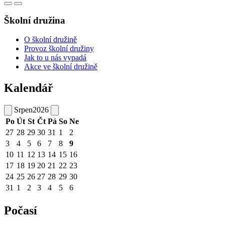
Školní družina
O školní družině
Provoz školní družiny
Jak to u nás vypadá
Akce ve školní družině
Kalendář
Srpen
2026
Po
Út
St
Čt
Pá
So
Ne
27
28
29
30
31
1
2
3
4
5
6
7
8
9
10
11
12
13
14
15
16
17
18
19
20
21
22
23
24
25
26
27
28
29
30
31
1
2
3
4
5
6
Počasí