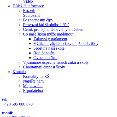
Video
Důležité informace
Rozvrh
Suplování
Bezpečnostní čipy
Provozní řád školního hřiště
Ceník pronájmu tělocvičny a učeben
Co naše škola může nabídnout
Žákovský parlament
Výuka anglického jazyka již od 1. třídy
Sport na naší škole
Rodiče vítáni
Ovoce do škol
Významné úspěchy našich žáků a školy
Charitativní činnost školy
Kontakt
Kontakty na ZŠ
Napište nám
Mapa webu
E-podatelna
tel.:
+420 585 080 070
mobil: