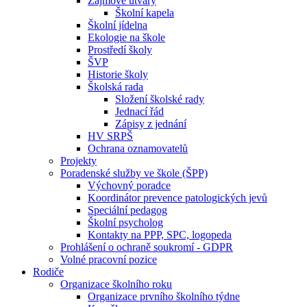
Zájmové útvary
Školní kapela
Školní jídelna
Ekologie na škole
Prostředí školy
ŠVP
Historie školy
Školská rada
Složení školské rady
Jednací řád
Zápisy z jednání
HV SRPŠ
Ochrana oznamovatelů
Projekty
Poradenské služby ve škole (ŠPP)
Výchovný poradce
Koordinátor prevence patologických jevů
Speciální pedagog
Školní psycholog
Kontakty na PPP, SPC, logopeda
Prohlášení o ochraně soukromí - GDPR
Volné pracovní pozice
Rodiče
Organizace školního roku
Organizace prvního školního týdne