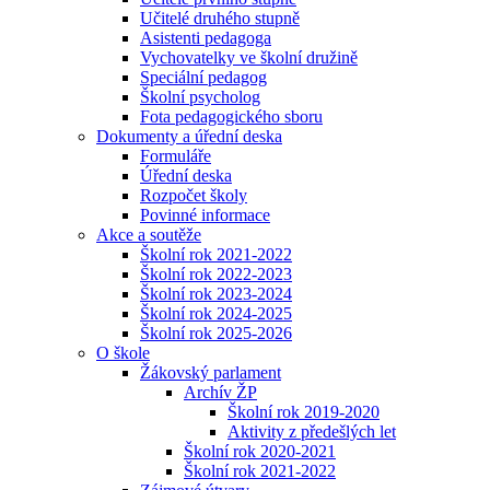
Učitelé druhého stupně
Asistenti pedagoga
Vychovatelky ve školní družině
Speciální pedagog
Školní psycholog
Fota pedagogického sboru
Dokumenty a úřední deska
Formuláře
Úřední deska
Rozpočet školy
Povinné informace
Akce a soutěže
Školní rok 2021-2022
Školní rok 2022-2023
Školní rok 2023-2024
Školní rok 2024-2025
Školní rok 2025-2026
O škole
Žákovský parlament
Archív ŽP
Školní rok 2019-2020
Aktivity z předešlých let
Školní rok 2020-2021
Školní rok 2021-2022