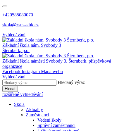
+420585080070
skola@zsns-stbk.cz
Vyhledávání
Základní škola
nám. Svobody 3
Šternberk, p.o.
Základní škola
náměstí Svobody 3, Šternberk, příspěvková
organizace
Facebook
Instagram
Mapa webu
Vyhledávání
Hledaný výraz
Hledat
rozšířené vyhledávání
Škola
Aktuality
Zaměstnanci
Vedení školy
Správní zaměstnanci
Učitelé prvního stupně