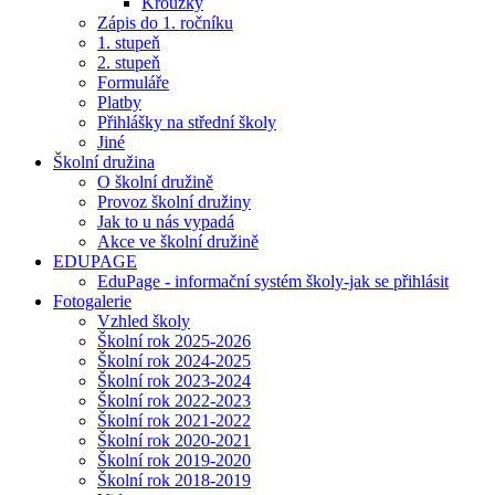
Kroužky
Zápis do 1. ročníku
1. stupeň
2. stupeň
Formuláře
Platby
Přihlášky na střední školy
Jiné
Školní družina
O školní družině
Provoz školní družiny
Jak to u nás vypadá
Akce ve školní družině
EDUPAGE
EduPage - informační systém školy-jak se přihlásit
Fotogalerie
Vzhled školy
Školní rok 2025-2026
Školní rok 2024-2025
Školní rok 2023-2024
Školní rok 2022-2023
Školní rok 2021-2022
Školní rok 2020-2021
Školní rok 2019-2020
Školní rok 2018-2019