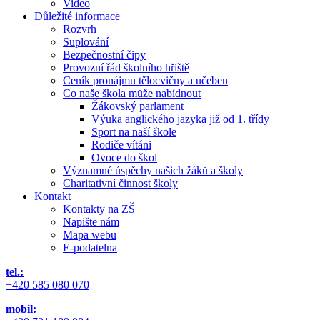
Video
Důležité informace
Rozvrh
Suplování
Bezpečnostní čipy
Provozní řád školního hřiště
Ceník pronájmu tělocvičny a učeben
Co naše škola může nabídnout
Žákovský parlament
Výuka anglického jazyka již od 1. třídy
Sport na naší škole
Rodiče vítáni
Ovoce do škol
Významné úspěchy našich žáků a školy
Charitativní činnost školy
Kontakt
Kontakty na ZŠ
Napište nám
Mapa webu
E-podatelna
tel.:
+420 585 080 070
mobil: