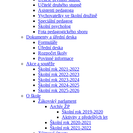
Učitelé druhého stupně
Asistenti pedagoga
Vychovatelky ve školní družině
Speciální pedagog
Školní psycholog
Fota pedagogického sboru
Dokumenty a úřední deska
Formuláře
Úřední deska
Rozpočet školy
Povinné informace
Akce a soutěže
Školní rok 2021-2022
Školní rok 2022-2023
Školní rok 2023-2024
Školní rok 2024-2025
Školní rok 2025-2026
O škole
Žákovský parlament
Archív ŽP
Školní rok 2019-2020
Aktivity z předešlých let
Školní rok 2020-2021
Školní rok 2021-2022