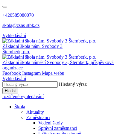
+420585080070
skola@zsns-stbk.cz
Vyhledávání
Základní škola
nám. Svobody 3
Šternberk, p.o.
Základní škola
náměstí Svobody 3, Šternberk, příspěvková
organizace
Facebook
Instagram
Mapa webu
Vyhledávání
Hledaný výraz
Hledat
rozšířené vyhledávání
Škola
Aktuality
Zaměstnanci
Vedení školy
Správní zaměstnanci
Učitelé prvního stupně