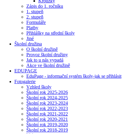
Kroužky
Zápis do 1. ročníku
1. stupeň
2. stupeň
Formuláře
Platby
Přihlášky na střední školy
Jiné
Školní družina
O školní družině
Provoz školní družiny
Jak to u nás vypadá
Akce ve školní družině
EDUPAGE
EduPage - informační systém školy-jak se přihlásit
Fotogalerie
Vzhled školy
Školní rok 2025-2026
Školní rok 2024-2025
Školní rok 2023-2024
Školní rok 2022-2023
Školní rok 2021-2022
Školní rok 2020-2021
Školní rok 2019-2020
Školní rok 2018-2019