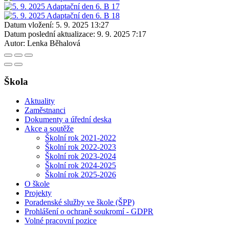
Datum vložení:
5. 9. 2025 13:27
Datum poslední aktualizace:
9. 9. 2025 7:17
Autor:
Lenka Běhalová
Škola
Aktuality
Zaměstnanci
Dokumenty a úřední deska
Akce a soutěže
Školní rok 2021-2022
Školní rok 2022-2023
Školní rok 2023-2024
Školní rok 2024-2025
Školní rok 2025-2026
O škole
Projekty
Poradenské služby ve škole (ŠPP)
Prohlášení o ochraně soukromí - GDPR
Volné pracovní pozice