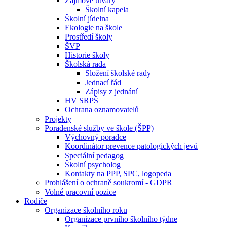
Zájmové útvary
Školní kapela
Školní jídelna
Ekologie na škole
Prostředí školy
ŠVP
Historie školy
Školská rada
Složení školské rady
Jednací řád
Zápisy z jednání
HV SRPŠ
Ochrana oznamovatelů
Projekty
Poradenské služby ve škole (ŠPP)
Výchovný poradce
Koordinátor prevence patologických jevů
Speciální pedagog
Školní psycholog
Kontakty na PPP, SPC, logopeda
Prohlášení o ochraně soukromí - GDPR
Volné pracovní pozice
Rodiče
Organizace školního roku
Organizace prvního školního týdne