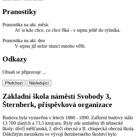
Pranostiky
Pranostika na akt. měsíc
Ať si kdo chce, co chce říká - v srpnu ještě do rybníka.
Pranostika na akt. den
V srpnu již nelze slunci mnoho věřit.
Odkazy
Obsah se připravuje ...
Předchozí
Následující
Základní škola náměstí Svobody 3,
Šternberk, příspěvková organizace
Budova byla vystavěna v letech 1888 - 1890. Zařízení budovy stálo
13 709 zlatých a 73,5 krejcaru. Byly zde umístěny tři německé
školy: dívčí měšťanská, I. dívčí obecná a II. chlapecká obecná škola.
Důležitým mezníkem ve vývoji šternberského školství bylo