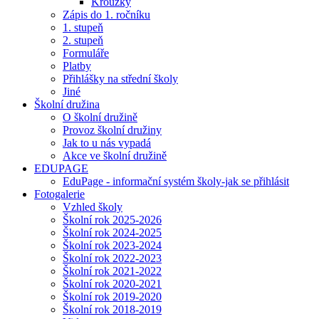
Kroužky
Zápis do 1. ročníku
1. stupeň
2. stupeň
Formuláře
Platby
Přihlášky na střední školy
Jiné
Školní družina
O školní družině
Provoz školní družiny
Jak to u nás vypadá
Akce ve školní družině
EDUPAGE
EduPage - informační systém školy-jak se přihlásit
Fotogalerie
Vzhled školy
Školní rok 2025-2026
Školní rok 2024-2025
Školní rok 2023-2024
Školní rok 2022-2023
Školní rok 2021-2022
Školní rok 2020-2021
Školní rok 2019-2020
Školní rok 2018-2019