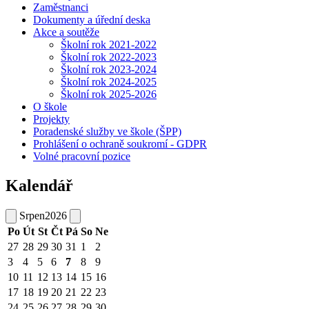
Zaměstnanci
Dokumenty a úřední deska
Akce a soutěže
Školní rok 2021-2022
Školní rok 2022-2023
Školní rok 2023-2024
Školní rok 2024-2025
Školní rok 2025-2026
O škole
Projekty
Poradenské služby ve škole (ŠPP)
Prohlášení o ochraně soukromí - GDPR
Volné pracovní pozice
Kalendář
Srpen
2026
Po
Út
St
Čt
Pá
So
Ne
27
28
29
30
31
1
2
3
4
5
6
7
8
9
10
11
12
13
14
15
16
17
18
19
20
21
22
23
24
25
26
27
28
29
30