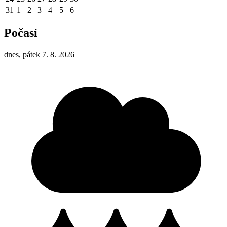
31
1
2
3
4
5
6
Počasí
dnes, pátek 7. 8. 2026