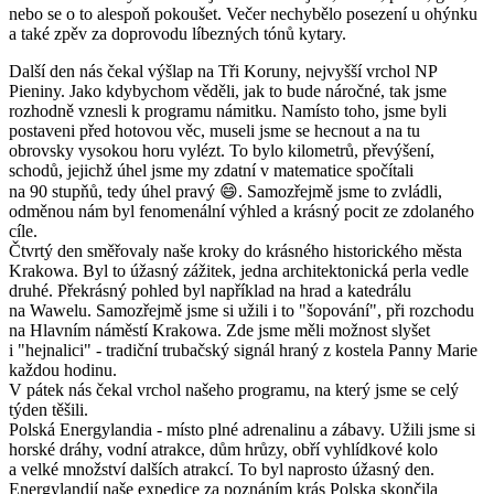
nebo se o to alespoň pokoušet. Večer nechybělo posezení u ohýnku
a také zpěv za doprovodu líbezných tónů kytary.
Další den nás čekal výšlap na Tři Koruny, nejvyšší vrchol NP
Pieniny. Jako kdybychom věděli, jak to bude náročné, tak jsme
rozhodně vznesli k programu námitku. Namísto toho, jsme byli
postaveni před hotovou věc, museli jsme se hecnout a na tu
obrovsky vysokou horu vylézt. To bylo kilometrů, převýšení,
schodů, jejichž úhel jsme my zdatní v matematice spočítali
na 90 stupňů, tedy úhel pravý 😄. Samozřejmě jsme to zvládli,
odměnou nám byl fenomenální výhled a krásný pocit ze zdolaného
cíle.
Čtvrtý den směřovaly naše kroky do krásného historického města
Krakowa. Byl to úžasný zážitek, jedna architektonická perla vedle
druhé. Překrásný pohled byl například na hrad a katedrálu
na Wawelu. Samozřejmě jsme si užili i to "šopování", při rozchodu
na Hlavním náměstí Krakowa. Zde jsme měli možnost slyšet
i "hejnalici" - tradiční trubačský signál hraný z kostela Panny Marie
každou hodinu.
V pátek nás čekal vrchol našeho programu, na který jsme se celý
týden těšili.
Polská Energylandia - místo plné adrenalinu a zábavy. Užili jsme si
horské dráhy, vodní atrakce, dům hrůzy, obří vyhlídkové kolo
a velké množství dalších atrakcí. To byl naprosto úžasný den.
Energylandií naše expedice za poznáním krás Polska skončila