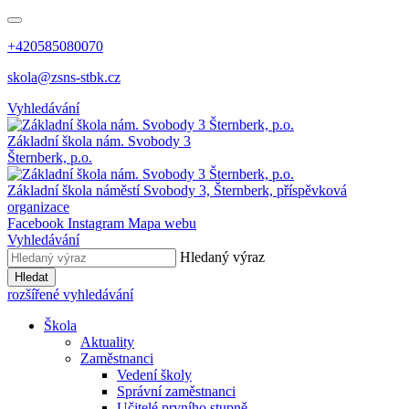
+420585080070
skola@zsns-stbk.cz
Vyhledávání
Základní škola
nám. Svobody 3
Šternberk, p.o.
Základní škola
náměstí Svobody 3, Šternberk, příspěvková
organizace
Facebook
Instagram
Mapa webu
Vyhledávání
Hledaný výraz
Hledat
rozšířené vyhledávání
Škola
Aktuality
Zaměstnanci
Vedení školy
Správní zaměstnanci
Učitelé prvního stupně