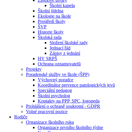
Zájmové útvary
Školní kapela
Školní jídelna
Ekologie na škole
Prostředí školy
ŠVP
Historie školy
Školská rada
Složení školské rady
Jednací řád
Zápisy z jednání
HV SRPŠ
Ochrana oznamovatelů
Projekty
Poradenské služby ve škole (ŠPP)
Výchovný poradce
Koordinátor prevence patologických jevů
Speciální pedagog
Školní psycholog
Kontakty na PPP, SPC, logopeda
Prohlášení o ochraně soukromí - GDPR
Volné pracovní pozice
Rodiče
Organizace školního roku
Organizace prvního školního týdne