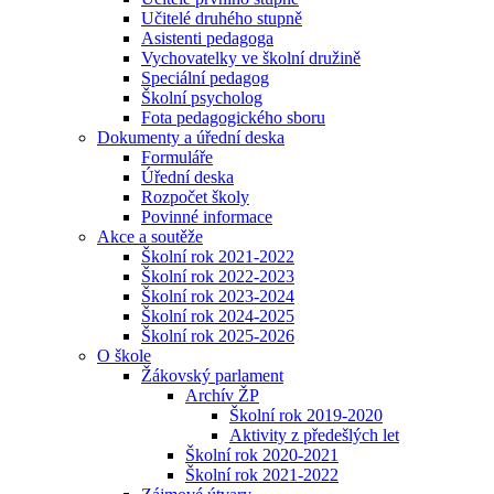
Učitelé druhého stupně
Asistenti pedagoga
Vychovatelky ve školní družině
Speciální pedagog
Školní psycholog
Fota pedagogického sboru
Dokumenty a úřední deska
Formuláře
Úřední deska
Rozpočet školy
Povinné informace
Akce a soutěže
Školní rok 2021-2022
Školní rok 2022-2023
Školní rok 2023-2024
Školní rok 2024-2025
Školní rok 2025-2026
O škole
Žákovský parlament
Archív ŽP
Školní rok 2019-2020
Aktivity z předešlých let
Školní rok 2020-2021
Školní rok 2021-2022