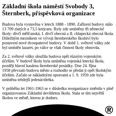
Základní škola náměstí Svobody 3,
Šternberk, příspěvková organizace
Budova byla vystavěna v letech 1888 - 1890. Zařízení budovy stálo
13 709 zlatých a 73,5 krejcaru. Byly zde umístěny tři německé
školy: dívčí měšťanská, I. dívčí obecná a II. chlapecká obecná škola.
Důležitým mezníkem ve vývoji šternberského školství bylo
postavení nové dvoupatrové budovy. V době 1. světové války zde
byl umístěn lazaret, po válce se však činnost školy obnovila.
Za 2. světové války sloužila budova opět různým vojenským
účelům. V budově školy byla umístěna vojenská letecká škola,
později hlavní kasárna šternberské posádky. Dne 24. října
1958 převzalo budovu město a rozhodlo se předat ji opět školským
účelům. Začalo se nákladnými opravami a 1. 9. 1959 zde byla
umístěna tehdejší jedenáctiletka.
V průběhu let 1961-1963 se v důsledku reorganizace změnila v plně
organizovanou Základní devítiletou školu. Stala se tím největší
školou ve městě, kterou je dodnes.