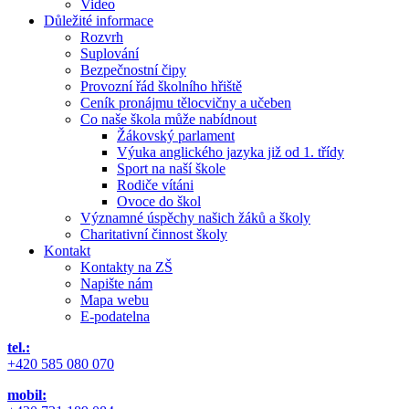
Video
Důležité informace
Rozvrh
Suplování
Bezpečnostní čipy
Provozní řád školního hřiště
Ceník pronájmu tělocvičny a učeben
Co naše škola může nabídnout
Žákovský parlament
Výuka anglického jazyka již od 1. třídy
Sport na naší škole
Rodiče vítáni
Ovoce do škol
Významné úspěchy našich žáků a školy
Charitativní činnost školy
Kontakt
Kontakty na ZŠ
Napište nám
Mapa webu
E-podatelna
tel.:
+420 585 080 070
mobil: