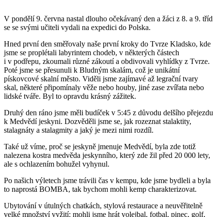
V pondělí 9. června nastal dlouho očekávaný den a žáci z 8. a 9. tříd
se se svými učiteli vydali na expedici do Polska.
Hned první den směřovaly naše první kroky do Tvrze Kladsko, kde
jsme se proplétali labyrintem chodeb, v některých částech
i v podřepu, zkoumali různé zákoutí a obdivovali vyhlídky z Tvrze.
Poté jsme se přesunuli k Bludným skalám, což je unikátní
pískovcové skalní město. Viděli jsme zajímavé až legrační tvary
skal, některé připomínaly věže nebo houby, jiné zase zvířata nebo
lidské tváře. Byl to opravdu krásný zážitek.
Druhý den ráno jsme měli budíček v 5:45 z důvodu delšího přejezdu
k Medvědí jeskyni. Dozvěděli jsme se, jak rozeznat stalaktity,
stalagnáty a stalagmity a jaký je mezi nimi rozdíl.
Také už víme, proč se jeskyně jmenuje Medvědí, byla zde totiž
nalezena kostra medvěda jeskynního, který zde žil před 20 000 lety,
ale s ochlazením bohužel vyhynul.
Po našich výletech jsme trávili čas v kempu, kde jsme bydleli a byla
to naprostá BOMBA, tak bychom mohli kemp charakterizovat.
Ubytování v útulných chatkách, stylová restaurace a neuvěřitelně
velké množství vyžití: mohli jsme hrát volejbal, fotbal, pinec, golf,