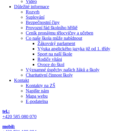
Video
Důležité informace
Rozvrh
Suplování
Bezpečnostní čipy
Provozní řád školního hřiště
Ceník pronájmu tělocvičny a učeben
Co naše škola může nabídnout
Žákovský parlament
Výuka anglického jazyka již od 1. třídy
Sport na naší škole
Rodiče vítáni
Ovoce do škol
Významné úspěchy našich žáků a školy
Charitativní činnost školy
Kontakt
Kontakty na ZŠ
Napište nám
Mapa webu
E-podatelna
tel.:
+420 585 080 070
mobil: