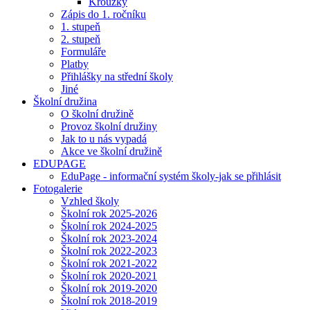
Kroužky
Zápis do 1. ročníku
1. stupeň
2. stupeň
Formuláře
Platby
Přihlášky na střední školy
Jiné
Školní družina
O školní družině
Provoz školní družiny
Jak to u nás vypadá
Akce ve školní družině
EDUPAGE
EduPage - informační systém školy-jak se přihlásit
Fotogalerie
Vzhled školy
Školní rok 2025-2026
Školní rok 2024-2025
Školní rok 2023-2024
Školní rok 2022-2023
Školní rok 2021-2022
Školní rok 2020-2021
Školní rok 2019-2020
Školní rok 2018-2019