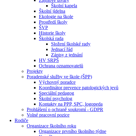
Zájmové útvary
Školní kapela
Školní jídelna
Ekologie na škole
Prostředí školy
ŠVP
Historie školy
Školská rada
Složení školské rady
Jednací řád
Zápisy z jednání
HV SRPŠ
Ochrana oznamovatelů
Projekty
Poradenské služby ve škole (ŠPP)
Výchovný poradce
Koordinátor prevence patologických jevů
Speciální pedagog
Školní psycholog
Kontakty na PPP, SPC, logopeda
Prohlášení o ochraně soukromí - GDPR
Volné pracovní pozice
Rodiče
Organizace školního roku
Organizace prvního školního týdne