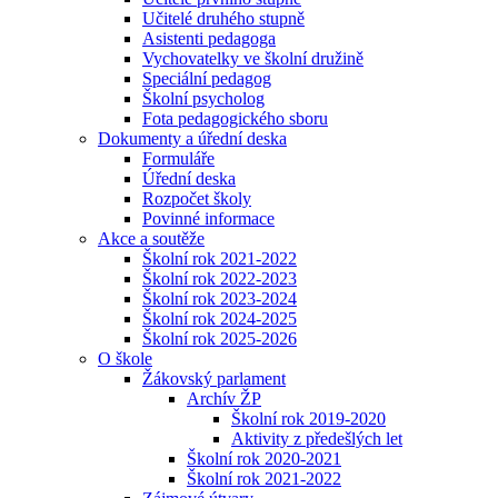
Učitelé druhého stupně
Asistenti pedagoga
Vychovatelky ve školní družině
Speciální pedagog
Školní psycholog
Fota pedagogického sboru
Dokumenty a úřední deska
Formuláře
Úřední deska
Rozpočet školy
Povinné informace
Akce a soutěže
Školní rok 2021-2022
Školní rok 2022-2023
Školní rok 2023-2024
Školní rok 2024-2025
Školní rok 2025-2026
O škole
Žákovský parlament
Archív ŽP
Školní rok 2019-2020
Aktivity z předešlých let
Školní rok 2020-2021
Školní rok 2021-2022