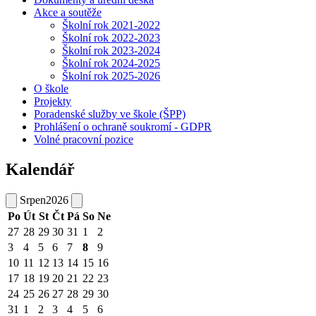
Akce a soutěže
Školní rok 2021-2022
Školní rok 2022-2023
Školní rok 2023-2024
Školní rok 2024-2025
Školní rok 2025-2026
O škole
Projekty
Poradenské služby ve škole (ŠPP)
Prohlášení o ochraně soukromí - GDPR
Volné pracovní pozice
Kalendář
Srpen
2026
Po
Út
St
Čt
Pá
So
Ne
27
28
29
30
31
1
2
3
4
5
6
7
8
9
10
11
12
13
14
15
16
17
18
19
20
21
22
23
24
25
26
27
28
29
30
31
1
2
3
4
5
6