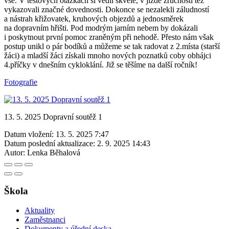
vše. V testových otázkách si vedli skvěle, v jízdě zručnosti též
vykazovali značné dovednosti. Dokonce se nezalekli záludností
a nástrah křižovatek, kruhových objezdů a jednosměrek
na dopravním hřišti. Pod modrým jarním nebem by dokázali
i poskytnout první pomoc zraněným při nehodě. Přesto nám však
postup unikl o pár bodíků a můžeme se tak radovat z 2.místa (starší
žáci) a mladší žáci získali mnoho nových poznatků coby obhájci
4.příčky v dnešním cykloklání. Již se těšíme na další ročník!
Fotografie
13. 5. 2025 Dopravní soutěž 1
Datum vložení:
13. 5. 2025 7:47
Datum poslední aktualizace:
2. 9. 2025 14:43
Autor:
Lenka Běhalová
Škola
Aktuality
Zaměstnanci
Dokumenty a úřední deska