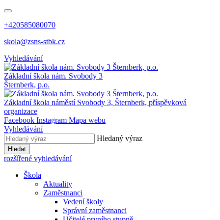
+420585080070
skola@zsns-stbk.cz
Vyhledávání
Základní škola
nám. Svobody 3
Šternberk, p.o.
Základní škola
náměstí Svobody 3, Šternberk, příspěvková
organizace
Facebook
Instagram
Mapa webu
Vyhledávání
Hledaný výraz
Hledat
rozšířené vyhledávání
Škola
Aktuality
Zaměstnanci
Vedení školy
Správní zaměstnanci
Učitelé prvního stupně