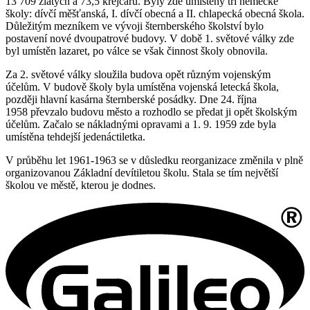
13 709 zlatých a 73,5 krejcaru. Byly zde umístěny tři německé
školy: dívčí měšťanská, I. dívčí obecná a II. chlapecká obecná škola.
Důležitým mezníkem ve vývoji šternberského školství bylo
postavení nové dvoupatrové budovy. V době 1. světové války zde
byl umístěn lazaret, po válce se však činnost školy obnovila.
Za 2. světové války sloužila budova opět různým vojenským
účelům. V budově školy byla umístěna vojenská letecká škola,
později hlavní kasárna šternberské posádky. Dne 24. října
1958 převzalo budovu město a rozhodlo se předat ji opět školským
účelům. Začalo se nákladnými opravami a 1. 9. 1959 zde byla
umístěna tehdejší jedenáctiletka.
V průběhu let 1961-1963 se v důsledku reorganizace změnila v plně
organizovanou Základní devítiletou školu. Stala se tím největší
školou ve městě, kterou je dodnes.