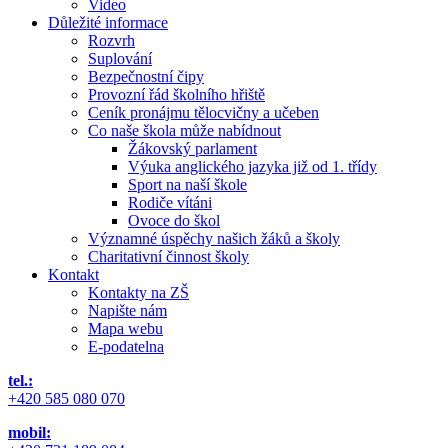
Video
Důležité informace
Rozvrh
Suplování
Bezpečnostní čipy
Provozní řád školního hřiště
Ceník pronájmu tělocvičny a učeben
Co naše škola může nabídnout
Žákovský parlament
Výuka anglického jazyka již od 1. třídy
Sport na naší škole
Rodiče vítáni
Ovoce do škol
Významné úspěchy našich žáků a školy
Charitativní činnost školy
Kontakt
Kontakty na ZŠ
Napište nám
Mapa webu
E-podatelna
tel.:
+420 585 080 070
mobil: