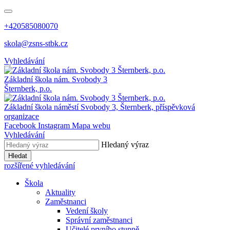
+420585080070
skola@zsns-stbk.cz
Vyhledávání
Základní škola
nám. Svobody 3
Šternberk, p.o.
Základní škola
náměstí Svobody 3, Šternberk, příspěvková
organizace
Facebook
Instagram
Mapa webu
Vyhledávání
Hledaný výraz
Hledat
rozšířené vyhledávání
Škola
Aktuality
Zaměstnanci
Vedení školy
Správní zaměstnanci
Učitelé prvního stupně