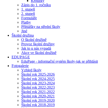
Kroužky
Zápis do 1. ročníku
1. stupeň
2. stupeň
Formuláře
Platby
Přihlášky na střední školy
Jiné
Školní družina
O školní družině
Provoz školní družiny
Jak to u nás vypadá
Akce ve školní družině
EDUPAGE
EduPage - informační systém školy-jak se přihlásit
Fotogalerie
Vzhled školy
Školní rok 2025-2026
Školní rok 2024-2025
Školní rok 2023-2024
Školní rok 2022-2023
Školní rok 2021-2022
Školní rok 2020-2021
Školní rok 2019-2020
Školní rok 2018-2019