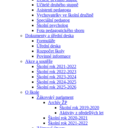
Učitelé druhého stupně
Asistenti pedagoga
Vychovatelky ve školní družině
Speciální pedagog
Školní psycholog
Fota pedagogického sboru
Dokumenty a úřední deska
Formuláře
Úřední deska
Rozpočet školy
Povinné informace
Akce a soutěže
Školní rok 2021-2022
Školní rok 2022-2023
Školní rok 2023-2024
Školní rok 2024-2025
Školní rok 2025-2026
O škole
Žákovský parlament
Archív ŽP
Školní rok 2019-2020
Aktivity z předešlých let
Školní rok 2020-2021
Školní rok 2021-2022