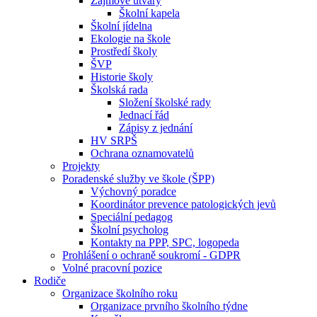
Zájmové útvary
Školní kapela
Školní jídelna
Ekologie na škole
Prostředí školy
ŠVP
Historie školy
Školská rada
Složení školské rady
Jednací řád
Zápisy z jednání
HV SRPŠ
Ochrana oznamovatelů
Projekty
Poradenské služby ve škole (ŠPP)
Výchovný poradce
Koordinátor prevence patologických jevů
Speciální pedagog
Školní psycholog
Kontakty na PPP, SPC, logopeda
Prohlášení o ochraně soukromí - GDPR
Volné pracovní pozice
Rodiče
Organizace školního roku
Organizace prvního školního týdne