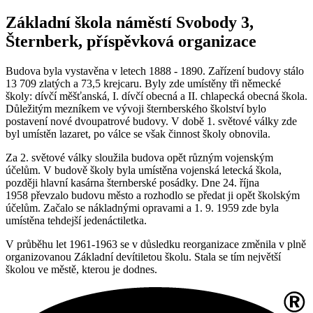
Základní škola náměstí Svobody 3,
Šternberk, příspěvková organizace
Budova byla vystavěna v letech 1888 - 1890. Zařízení budovy stálo
13 709 zlatých a 73,5 krejcaru. Byly zde umístěny tři německé
školy: dívčí měšťanská, I. dívčí obecná a II. chlapecká obecná škola.
Důležitým mezníkem ve vývoji šternberského školství bylo
postavení nové dvoupatrové budovy. V době 1. světové války zde
byl umístěn lazaret, po válce se však činnost školy obnovila.
Za 2. světové války sloužila budova opět různým vojenským
účelům. V budově školy byla umístěna vojenská letecká škola,
později hlavní kasárna šternberské posádky. Dne 24. října
1958 převzalo budovu město a rozhodlo se předat ji opět školským
účelům. Začalo se nákladnými opravami a 1. 9. 1959 zde byla
umístěna tehdejší jedenáctiletka.
V průběhu let 1961-1963 se v důsledku reorganizace změnila v plně
organizovanou Základní devítiletou školu. Stala se tím největší
školou ve městě, kterou je dodnes.