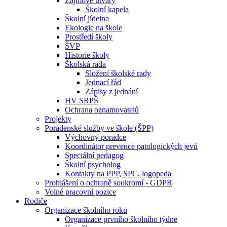
Zájmové útvary
Školní kapela
Školní jídelna
Ekologie na škole
Prostředí školy
ŠVP
Historie školy
Školská rada
Složení školské rady
Jednací řád
Zápisy z jednání
HV SRPŠ
Ochrana oznamovatelů
Projekty
Poradenské služby ve škole (ŠPP)
Výchovný poradce
Koordinátor prevence patologických jevů
Speciální pedagog
Školní psycholog
Kontakty na PPP, SPC, logopeda
Prohlášení o ochraně soukromí - GDPR
Volné pracovní pozice
Rodiče
Organizace školního roku
Organizace prvního školního týdne