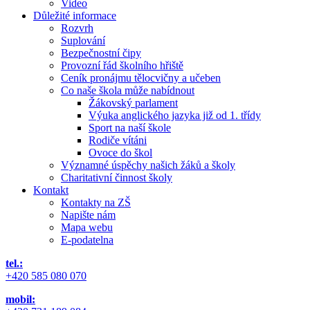
Video
Důležité informace
Rozvrh
Suplování
Bezpečnostní čipy
Provozní řád školního hřiště
Ceník pronájmu tělocvičny a učeben
Co naše škola může nabídnout
Žákovský parlament
Výuka anglického jazyka již od 1. třídy
Sport na naší škole
Rodiče vítáni
Ovoce do škol
Významné úspěchy našich žáků a školy
Charitativní činnost školy
Kontakt
Kontakty na ZŠ
Napište nám
Mapa webu
E-podatelna
tel.:
+420 585 080 070
mobil: