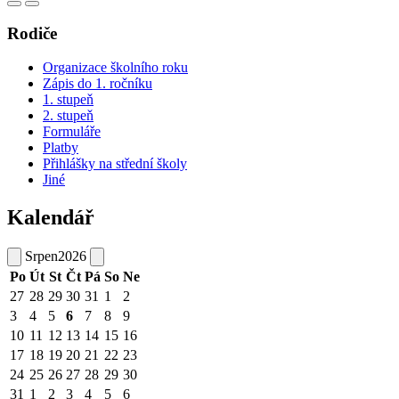
Rodiče
Organizace školního roku
Zápis do 1. ročníku
1. stupeň
2. stupeň
Formuláře
Platby
Přihlášky na střední školy
Jiné
Kalendář
Srpen
2026
Po
Út
St
Čt
Pá
So
Ne
27
28
29
30
31
1
2
3
4
5
6
7
8
9
10
11
12
13
14
15
16
17
18
19
20
21
22
23
24
25
26
27
28
29
30
31
1
2
3
4
5
6