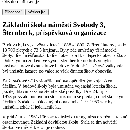
Obsah se připravuje ...
Předchozí
Následující
Základní škola náměstí Svobody 3,
Šternberk, příspěvková organizace
Budova byla vystavěna v letech 1888 - 1890. Zařízení budovy stálo
13 709 zlatých a 73,5 krejcaru. Byly zde umístěny tři německé
školy: dívčí měšťanská, I. dívčí obecná a II. chlapecká obecná škola.
Důležitým mezníkem ve vývoji šternberského školství bylo
postavení nové dvoupatrové budovy. V době 1. světové války zde
byl umístěn lazaret, po válce se však činnost školy obnovila.
Za 2. světové války sloužila budova opět různým vojenským
účelům. V budově školy byla umístěna vojenská letecká škola,
později hlavní kasárna šternberské posádky. Dne 24. října
1958 převzalo budovu město a rozhodlo se předat ji opět školským
účelům. Začalo se nákladnými opravami a 1. 9. 1959 zde byla
umístěna tehdejší jedenáctiletka.
V průběhu let 1961-1963 se v důsledku reorganizace změnila v plně
organizovanou Základní devítiletou školu. Stala se tím největší
školou ve městě, kterou je dodnes.