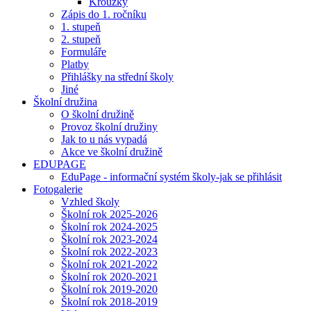
Kroužky
Zápis do 1. ročníku
1. stupeň
2. stupeň
Formuláře
Platby
Přihlášky na střední školy
Jiné
Školní družina
O školní družině
Provoz školní družiny
Jak to u nás vypadá
Akce ve školní družině
EDUPAGE
EduPage - informační systém školy-jak se přihlásit
Fotogalerie
Vzhled školy
Školní rok 2025-2026
Školní rok 2024-2025
Školní rok 2023-2024
Školní rok 2022-2023
Školní rok 2021-2022
Školní rok 2020-2021
Školní rok 2019-2020
Školní rok 2018-2019