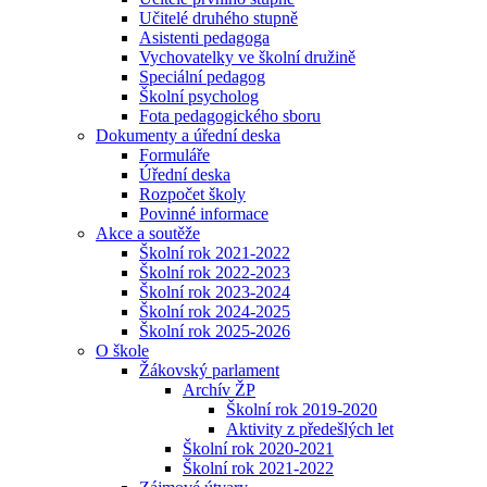
Učitelé druhého stupně
Asistenti pedagoga
Vychovatelky ve školní družině
Speciální pedagog
Školní psycholog
Fota pedagogického sboru
Dokumenty a úřední deska
Formuláře
Úřední deska
Rozpočet školy
Povinné informace
Akce a soutěže
Školní rok 2021-2022
Školní rok 2022-2023
Školní rok 2023-2024
Školní rok 2024-2025
Školní rok 2025-2026
O škole
Žákovský parlament
Archív ŽP
Školní rok 2019-2020
Aktivity z předešlých let
Školní rok 2020-2021
Školní rok 2021-2022