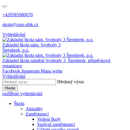
+420585080070
skola@zsns-stbk.cz
Vyhledávání
Základní škola
nám. Svobody 3
Šternberk, p.o.
Základní škola
náměstí Svobody 3, Šternberk, příspěvková
organizace
Facebook
Instagram
Mapa webu
Vyhledávání
Hledaný výraz
Hledat
rozšířené vyhledávání
Škola
Aktuality
Zaměstnanci
Vedení školy
Správní zaměstnanci
Učitelé prvního stupně