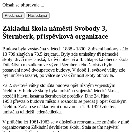
Obsah se připravuje ...
Předchozí
Následující
Základní škola náměstí Svobody 3,
Šternberk, příspěvková organizace
Budova byla vystavěna v letech 1888 - 1890. Zařízení budovy stálo
13 709 zlatých a 73,5 krejcaru. Byly zde umístěny tři německé
školy: dívčí měšťanská, I. dívčí obecná a II. chlapecká obecná škola.
Důležitým mezníkem ve vývoji šternberského školství bylo
postavení nové dvoupatrové budovy. V době 1. světové války zde
byl umístěn lazaret, po válce se však činnost školy obnovila.
Za 2. světové války sloužila budova opět různým vojenským
účelům. V budově školy byla umístěna vojenská letecká škola,
později hlavní kasárna šternberské posádky. Dne 24. října
1958 převzalo budovu město a rozhodlo se předat ji opět školským
účelům. Začalo se nákladnými opravami a 1. 9. 1959 zde byla
umístěna tehdejší jedenáctiletka.
V průběhu let 1961-1963 se v důsledku reorganizace změnila v plně
organizovanou Základní devítiletou školu. Stala se tím největší