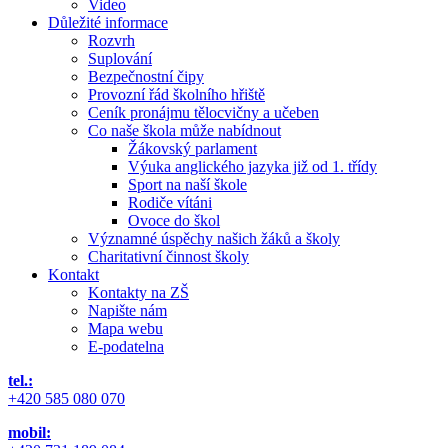
Video
Důležité informace
Rozvrh
Suplování
Bezpečnostní čipy
Provozní řád školního hřiště
Ceník pronájmu tělocvičny a učeben
Co naše škola může nabídnout
Žákovský parlament
Výuka anglického jazyka již od 1. třídy
Sport na naší škole
Rodiče vítáni
Ovoce do škol
Významné úspěchy našich žáků a školy
Charitativní činnost školy
Kontakt
Kontakty na ZŠ
Napište nám
Mapa webu
E-podatelna
tel.:
+420 585 080 070
mobil: