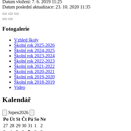
Datum vložení:
7. 6. 2019 11:25
Datum poslední aktualizace:
23. 10. 2020 11:35
Fotogalerie
Vzhled školy
Školní rok 2025-2026
Školní rok 2024-2025
Školní rok 2023-2024
Školní rok 2022-2023
Školní rok 2021-2022
Školní rok 2020-2021
Školní rok 2019-2020
Školní rok 2018-2019
Video
Kalendář
Srpen
2026
Po
Út
St
Čt
Pá
So
Ne
27
28
29
30
31
1
2