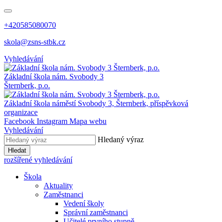
+420585080070
skola@zsns-stbk.cz
Vyhledávání
Základní škola
nám. Svobody 3
Šternberk, p.o.
Základní škola
náměstí Svobody 3, Šternberk, příspěvková
organizace
Facebook
Instagram
Mapa webu
Vyhledávání
Hledaný výraz
Hledat
rozšířené vyhledávání
Škola
Aktuality
Zaměstnanci
Vedení školy
Správní zaměstnanci
Učitelé prvního stupně