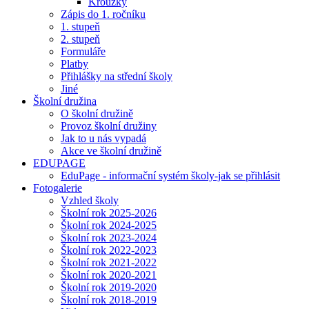
Kroužky
Zápis do 1. ročníku
1. stupeň
2. stupeň
Formuláře
Platby
Přihlášky na střední školy
Jiné
Školní družina
O školní družině
Provoz školní družiny
Jak to u nás vypadá
Akce ve školní družině
EDUPAGE
EduPage - informační systém školy-jak se přihlásit
Fotogalerie
Vzhled školy
Školní rok 2025-2026
Školní rok 2024-2025
Školní rok 2023-2024
Školní rok 2022-2023
Školní rok 2021-2022
Školní rok 2020-2021
Školní rok 2019-2020
Školní rok 2018-2019