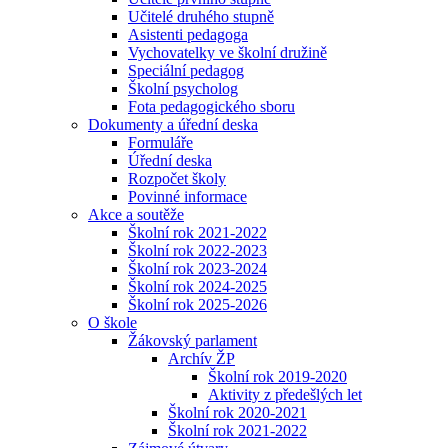
Učitelé druhého stupně
Asistenti pedagoga
Vychovatelky ve školní družině
Speciální pedagog
Školní psycholog
Fota pedagogického sboru
Dokumenty a úřední deska
Formuláře
Úřední deska
Rozpočet školy
Povinné informace
Akce a soutěže
Školní rok 2021-2022
Školní rok 2022-2023
Školní rok 2023-2024
Školní rok 2024-2025
Školní rok 2025-2026
O škole
Žákovský parlament
Archív ŽP
Školní rok 2019-2020
Aktivity z předešlých let
Školní rok 2020-2021
Školní rok 2021-2022