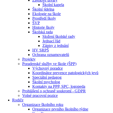
Zájmové útvary
Školní kapela
Školní jídelna
Ekologie na škole
Prostředí školy
ŠVP
Historie školy
Školská rada
Složení školské rady
Jednací řád
Zápisy z jednání
HV SRPŠ
Ochrana oznamovatelů
Projekty
Poradenské služby ve škole (ŠPP)
Výchovný poradce
Koordinátor prevence patologických jevů
Speciální pedagog
Školní psycholog
Kontakty na PPP, SPC, logopeda
Prohlášení o ochraně soukromí - GDPR
Volné pracovní pozice
Rodiče
Organizace školního roku
Organizace prvního školního týdne