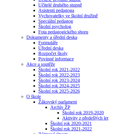
Učitelé druhého stupně
Asistenti pedagoga
Vychovatelky ve školní družině
Speciální pedagog
Školní psycholog
Fota pedagogického sboru
Dokumenty a úřední deska
Formuláře
Úřední deska
Rozpočet školy
Povinné informace
Akce a soutěže
Školní rok 2021-2022
Školní rok 2022-2023
Školní rok 2023-2024
Školní rok 2024-2025
Školní rok 2025-2026
O škole
Žákovský parlament
Archív ŽP
Školní rok 2019-2020
Aktivity z předešlých let
Školní rok 2020-2021
Školní rok 2021-2022