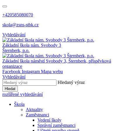
+420585080070
skola@zsns-stbk.cz
Vyhledávání
Základní škola
nám. Svobody 3
Šternberk, p.o.
Základní škola
náměstí Svobody 3, Šternberk, příspěvková
organizace
Facebook
Instagram
Mapa webu
Vyhledávání
Hledaný výraz
Hledat
rozšířené vyhledávání
Škola
Aktuality
Zaměstnanci
Vedení školy
Správní zaměstnanci
Učitelé prvního stupně