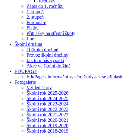
Kroužky
Zápis do 1. ročníku
1. stupeň
2. stupeň
Formuláře
Platby
Přihlášky na střední školy
Jiné
Školní družina
O školní družině
Provoz školní družiny
Jak to u nás vypadá
Akce ve školní družině
EDUPAGE
EduPage - informační systém školy-jak se přihlásit
Fotogalerie
Vzhled školy
Školní rok 2025-2026
Školní rok 2024-2025
Školní rok 2023-2024
Školní rok 2022-2023
Školní rok 2021-2022
Školní rok 2020-2021
Školní rok 2019-2020
Školní rok 2018-2019