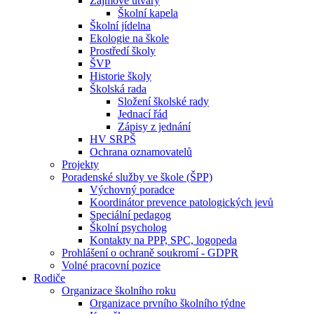
Zájmové útvary
Školní kapela
Školní jídelna
Ekologie na škole
Prostředí školy
ŠVP
Historie školy
Školská rada
Složení školské rady
Jednací řád
Zápisy z jednání
HV SRPŠ
Ochrana oznamovatelů
Projekty
Poradenské služby ve škole (ŠPP)
Výchovný poradce
Koordinátor prevence patologických jevů
Speciální pedagog
Školní psycholog
Kontakty na PPP, SPC, logopeda
Prohlášení o ochraně soukromí - GDPR
Volné pracovní pozice
Rodiče
Organizace školního roku
Organizace prvního školního týdne