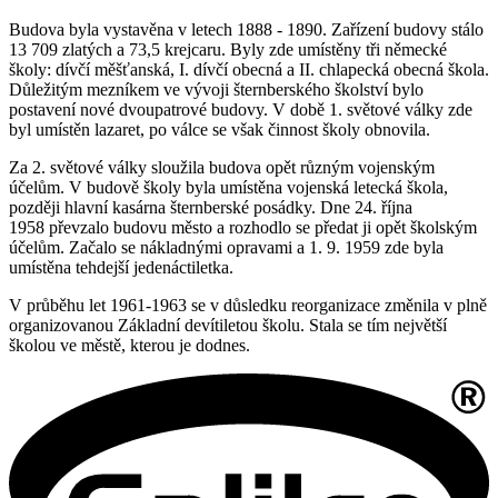
Budova byla vystavěna v letech 1888 - 1890. Zařízení budovy stálo
13 709 zlatých a 73,5 krejcaru. Byly zde umístěny tři německé
školy: dívčí měšťanská, I. dívčí obecná a II. chlapecká obecná škola.
Důležitým mezníkem ve vývoji šternberského školství bylo
postavení nové dvoupatrové budovy. V době 1. světové války zde
byl umístěn lazaret, po válce se však činnost školy obnovila.
Za 2. světové války sloužila budova opět různým vojenským
účelům. V budově školy byla umístěna vojenská letecká škola,
později hlavní kasárna šternberské posádky. Dne 24. října
1958 převzalo budovu město a rozhodlo se předat ji opět školským
účelům. Začalo se nákladnými opravami a 1. 9. 1959 zde byla
umístěna tehdejší jedenáctiletka.
V průběhu let 1961-1963 se v důsledku reorganizace změnila v plně
organizovanou Základní devítiletou školu. Stala se tím největší
školou ve městě, kterou je dodnes.