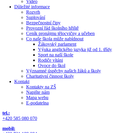
Video
Důležité informace
Rozvrh
Suplování
Bezpečnostní čipy
Provozní řád školního hřiště
Ceník pronájmu tělocvičny a učeben
Co naše škola může nabídnout
Žákovský parlament
Výuka anglického jazyka již od 1. třídy
Sport na naší škole
Rodiče vítáni
Ovoce do škol
Významné úspěchy našich žáků a školy
Charitativní činnost školy
Kontakt
Kontakty na ZŠ
Napište nám
Mapa webu
E-podatelna
tel.:
+420 585 080 070
mobil: