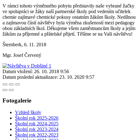
V rámci tohoto výměnného pobytu představily naše vybrané žačky
ve spolupráci se žáky naší partnerské školy pod vedením učitelek
chemie zajímavé chemické pokusy ostatním žákům školy. Nedílnou
a zajímavou částí návštěvy byla výměna zkušeností mezi pedagogy
obou základních škol. Děkujeme všem zaměstnancům školy a jejím
žákům za příjemné a přátelské přijetí. Těšíme se na Vaši návštěvu!
Šternberk, 6. 11. 2018
Mgr. Josef Červený
Datum vložení:
26. 10. 2018 9:56
Datum poslední aktualizace:
23. 10. 2020 9:57
Fotogalerie
Vzhled školy
Školní rok 2025-2026
Školní rok 2024-2025
Školní rok 2023-2024
Školní rok 2022-2023