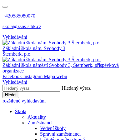
+420585080070
skola@zsns-stbk.cz
Vyhledávání
Základní škola
nám. Svobody 3
Šternberk, p.o.
Základní škola
náměstí Svobody 3, Šternberk, příspěvková
organizace
Facebook
Instagram
Mapa webu
Vyhledávání
Hledaný výraz
Hledat
rozšířené vyhledávání
Škola
Aktuality
Zaměstnanci
Vedení školy
Správní zaměstnanci
Učitelé prvního stupně