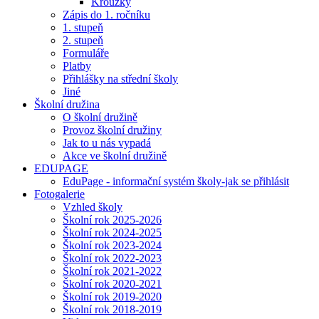
Kroužky
Zápis do 1. ročníku
1. stupeň
2. stupeň
Formuláře
Platby
Přihlášky na střední školy
Jiné
Školní družina
O školní družině
Provoz školní družiny
Jak to u nás vypadá
Akce ve školní družině
EDUPAGE
EduPage - informační systém školy-jak se přihlásit
Fotogalerie
Vzhled školy
Školní rok 2025-2026
Školní rok 2024-2025
Školní rok 2023-2024
Školní rok 2022-2023
Školní rok 2021-2022
Školní rok 2020-2021
Školní rok 2019-2020
Školní rok 2018-2019