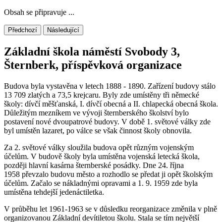
Obsah se připravuje ...
Předchozí
Následující
Základní škola náměstí Svobody 3,
Šternberk, příspěvková organizace
Budova byla vystavěna v letech 1888 - 1890. Zařízení budovy stálo
13 709 zlatých a 73,5 krejcaru. Byly zde umístěny tři německé
školy: dívčí měšťanská, I. dívčí obecná a II. chlapecká obecná škola.
Důležitým mezníkem ve vývoji šternberského školství bylo
postavení nové dvoupatrové budovy. V době 1. světové války zde
byl umístěn lazaret, po válce se však činnost školy obnovila.
Za 2. světové války sloužila budova opět různým vojenským
účelům. V budově školy byla umístěna vojenská letecká škola,
později hlavní kasárna šternberské posádky. Dne 24. října
1958 převzalo budovu město a rozhodlo se předat ji opět školským
účelům. Začalo se nákladnými opravami a 1. 9. 1959 zde byla
umístěna tehdejší jedenáctiletka.
V průběhu let 1961-1963 se v důsledku reorganizace změnila v plně
organizovanou Základní devítiletou školu. Stala se tím největší