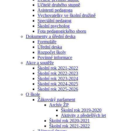
Učitelé druhého stupně
Asistenti pedagoga
Vychovatelky ve školní družině
Speciální pedagog
Školní psycholog
Fota pedagogického sboru
Dokumenty a úřední deska
Formuláře
Úřední deska
Rozpočet školy
Povinné informace
Akce a soutěže
Školní rok 2021-2022
Školní rok 2022-2023
Školní rok 2023-2024
Školní rok 2024-2025
Školní rok 2025-2026
O škole
Žákovský parlament
Archív ŽP
Školní rok 2019-2020
Aktivity z předešlých let
Školní rok 2020-2021
Školní rok 2021-2022