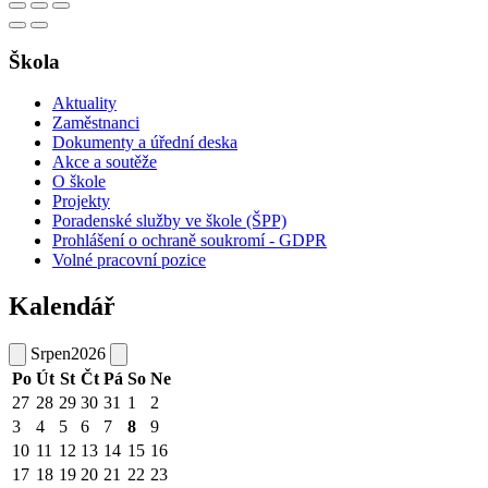
Škola
Aktuality
Zaměstnanci
Dokumenty a úřední deska
Akce a soutěže
O škole
Projekty
Poradenské služby ve škole (ŠPP)
Prohlášení o ochraně soukromí - GDPR
Volné pracovní pozice
Kalendář
Srpen
2026
Po
Út
St
Čt
Pá
So
Ne
27
28
29
30
31
1
2
3
4
5
6
7
8
9
10
11
12
13
14
15
16
17
18
19
20
21
22
23