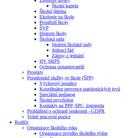
Zájmové útvary
Školní kapela
Školní jídelna
Ekologie na škole
Prostředí školy
ŠVP
Historie školy
Školská rada
Složení školské rady
Jednací řád
Zápisy z jednání
HV SRPŠ
Ochrana oznamovatelů
Projekty
Poradenské služby ve škole (ŠPP)
Výchovný poradce
Koordinátor prevence patologických jevů
Speciální pedagog
Školní psycholog
Kontakty na PPP, SPC, logopeda
Prohlášení o ochraně soukromí - GDPR
Volné pracovní pozice
Rodiče
Organizace školního roku
Organizace prvního školního týdne