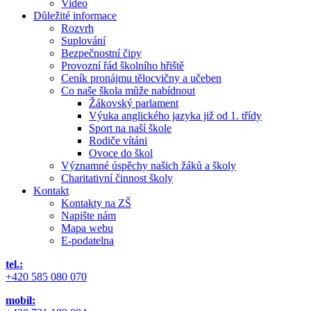
Video
Důležité informace
Rozvrh
Suplování
Bezpečnostní čipy
Provozní řád školního hřiště
Ceník pronájmu tělocvičny a učeben
Co naše škola může nabídnout
Žákovský parlament
Výuka anglického jazyka již od 1. třídy
Sport na naší škole
Rodiče vítáni
Ovoce do škol
Významné úspěchy našich žáků a školy
Charitativní činnost školy
Kontakt
Kontakty na ZŠ
Napište nám
Mapa webu
E-podatelna
tel.:
+420 585 080 070
mobil: