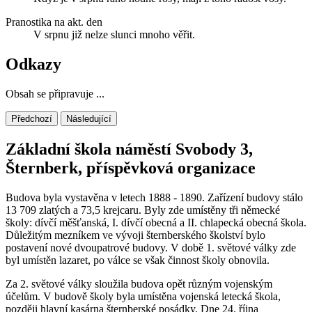
Pranostika na akt. den
V srpnu již nelze slunci mnoho věřit.
Odkazy
Obsah se připravuje ...
Předchozí
Následující
Základní škola náměstí Svobody 3,
Šternberk, příspěvková organizace
Budova byla vystavěna v letech 1888 - 1890. Zařízení budovy stálo
13 709 zlatých a 73,5 krejcaru. Byly zde umístěny tři německé
školy: dívčí měšťanská, I. dívčí obecná a II. chlapecká obecná škola.
Důležitým mezníkem ve vývoji šternberského školství bylo
postavení nové dvoupatrové budovy. V době 1. světové války zde
byl umístěn lazaret, po válce se však činnost školy obnovila.
Za 2. světové války sloužila budova opět různým vojenským
účelům. V budově školy byla umístěna vojenská letecká škola,
později hlavní kasárna šternberské posádky. Dne 24. října