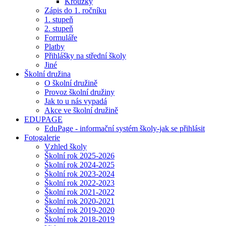
Kroužky
Zápis do 1. ročníku
1. stupeň
2. stupeň
Formuláře
Platby
Přihlášky na střední školy
Jiné
Školní družina
O školní družině
Provoz školní družiny
Jak to u nás vypadá
Akce ve školní družině
EDUPAGE
EduPage - informační systém školy-jak se přihlásit
Fotogalerie
Vzhled školy
Školní rok 2025-2026
Školní rok 2024-2025
Školní rok 2023-2024
Školní rok 2022-2023
Školní rok 2021-2022
Školní rok 2020-2021
Školní rok 2019-2020
Školní rok 2018-2019