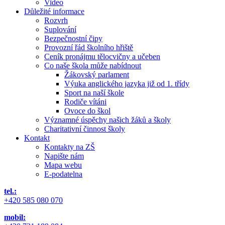
Video
Důležité informace
Rozvrh
Suplování
Bezpečnostní čipy
Provozní řád školního hřiště
Ceník pronájmu tělocvičny a učeben
Co naše škola může nabídnout
Žákovský parlament
Výuka anglického jazyka již od 1. třídy
Sport na naší škole
Rodiče vítáni
Ovoce do škol
Významné úspěchy našich žáků a školy
Charitativní činnost školy
Kontakt
Kontakty na ZŠ
Napište nám
Mapa webu
E-podatelna
tel.:
+420 585 080 070
mobil: