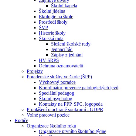
Zájmové útvary
Školní kapela
Školní jídelna
Ekologie na škole
Prostředí školy
ŠVP
Historie školy
Školská rada
Složení školské rady
Jednací řád
Zápisy z jednání
HV SRPŠ
Ochrana oznamovatelů
Projekty
Poradenské služby ve škole (ŠPP)
Výchovný poradce
Koordinátor prevence patologických jevů
Speciální pedagog
Školní psycholog
Kontakty na PPP, SPC, logopeda
Prohlášení o ochraně soukromí - GDPR
Volné pracovní pozice
Rodiče
Organizace školního roku
Organizace prvního školního týdne