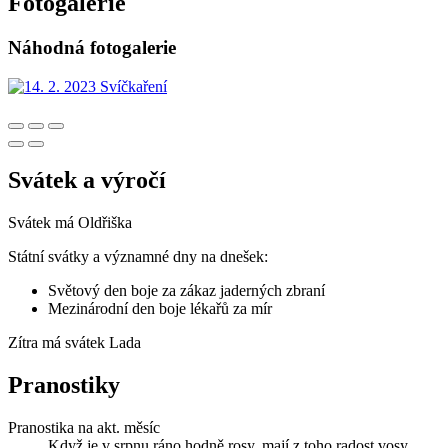
Fotogalerie
Náhodná fotogalerie
Svátek a výročí
Svátek má
Oldřiška
Státní svátky a významné dny na dnešek:
Světový den boje za zákaz jaderných zbraní
Mezinárodní den boje lékařů za mír
Zítra má svátek
Lada
Pranostiky
Pranostika na akt. měsíc
Když je v srpnu ráno hodně rosy, mají z toho radost vosy.