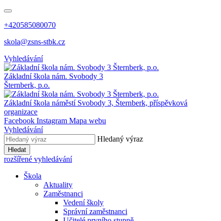
+420585080070
skola@zsns-stbk.cz
Vyhledávání
Základní škola
nám. Svobody 3
Šternberk, p.o.
Základní škola
náměstí Svobody 3, Šternberk, příspěvková
organizace
Facebook
Instagram
Mapa webu
Vyhledávání
Hledaný výraz
Hledat
rozšířené vyhledávání
Škola
Aktuality
Zaměstnanci
Vedení školy
Správní zaměstnanci
Učitelé prvního stupně