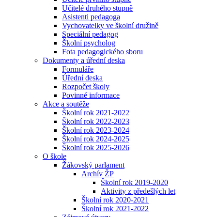
Učitelé druhého stupně
Asistenti pedagoga
Vychovatelky ve školní družině
Speciální pedagog
Školní psycholog
Fota pedagogického sboru
Dokumenty a úřední deska
Formuláře
Úřední deska
Rozpočet školy
Povinné informace
Akce a soutěže
Školní rok 2021-2022
Školní rok 2022-2023
Školní rok 2023-2024
Školní rok 2024-2025
Školní rok 2025-2026
O škole
Žákovský parlament
Archív ŽP
Školní rok 2019-2020
Aktivity z předešlých let
Školní rok 2020-2021
Školní rok 2021-2022